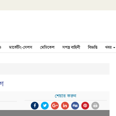
ও
মার্কেটিং-সেলস
মেডিকেল
সশস্ত্র বাহিনী
বিজ্ঞপ্তি
খবর
োগ
শেয়ার করুন