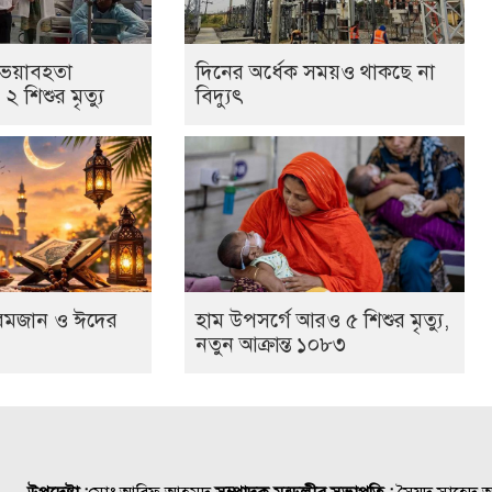
 ভয়াবহতা
দিনের অর্ধেক সময়ও থাকছে না
 শিশুর মৃত্যু
বিদ্যুৎ
রমজান ও ঈদের
হাম উপসর্গে আরও ৫ শিশুর মৃত্যু,
নতুন আক্রান্ত ১০৮৩