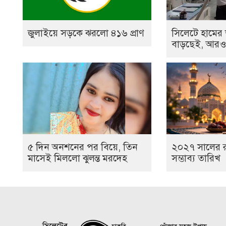
জুলাইয়ে সড়কে ঝরলো ৪১৬ প্রাণ
সিলেটে হামের
বাড়ছেই, আরও ২
৫ দিন অনশনের পর বিয়ে, তিন
২০২৭ সালের 
মাসেই মিললো ঝুলন্ত মরদেহ
সম্ভাব্য তারিখ