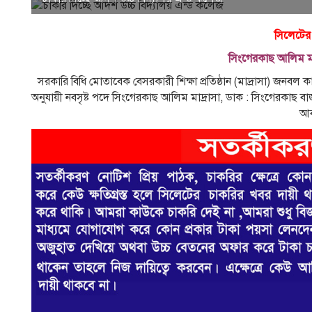
সিলেটের
সিংগেরকাছ আলিম মা
সরকারি বিধি মােতাবেক বেসরকারী শিক্ষা প্রতিষ্ঠান (মাদ্রাসা) জনব
অনুযায়ী নবসৃষ্ট পদে সিংগেরকাছ আলিম মাদ্রাসা, ডাক : সিংগেরকাছ ব
আব