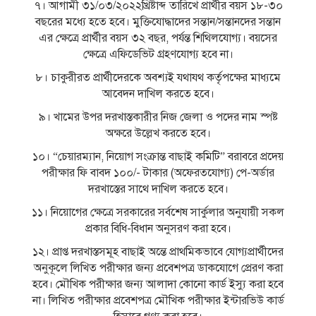
৭। আগামী ৩১/০৩/২০২২খ্রিষ্টাব্দ তারিখে প্রার্থীর বয়স ১৮-৩০
বছরের মধ্যে হতে হবে। মুক্তিযােদ্ধাদের সন্তান/সন্তানদের সন্তান
এর ক্ষেত্রে প্রার্থীর বয়স ৩২ বছর, পর্যন্ত শিথিলযােগ্য। বয়সের
ক্ষেত্রে এফিডেভিট গ্রহণযােগ্য হবে না।
৮। চাকুরীরত প্রার্থীদেরকে অবশ্যই যথাযথ কর্তৃপক্ষের মাধ্যমে
আবেদন দাখিল করতে হবে।
৯। খামের উপর দরখাস্তকারীর নিজ জেলা ও পদের নাম স্পষ্ট
অক্ষরে উল্লেখ করতে হবে।
১০। “চেয়ারম্যান, নিয়ােগ সংক্রান্ত বাছাই কমিটি” বরাবরে প্রদেয়
পরীক্ষার ফি বাবদ ১০০/- টাকার (অফেরতযােগ্য) পে-অর্ডার
দরখাস্তের সাথে দাখিল করতে হবে।
১১। নিয়ােগের ক্ষেত্রে সরকারের সর্বশেষ সার্কুলার অনুযায়ী সকল
প্রকার বিধি-বিধান অনুসরণ করা হবে।
১২। প্রাপ্ত দরখাস্তসমূহ বাছাই অন্তে প্রাথমিকভাবে যােগ্যপ্রার্থীদের
অনুকূলে লিখিত পরীক্ষার জন্য প্রবেশপত্র ডাকযােগে প্রেরণ করা
হবে। মৌখিক পরীক্ষার জন্য আলাদা কোনাে কার্ড ইস্যু করা হবে
না। লিখিত পরীক্ষার প্রবেশপত্র মৌখিক পরীক্ষার ইন্টারভিউ কার্ড