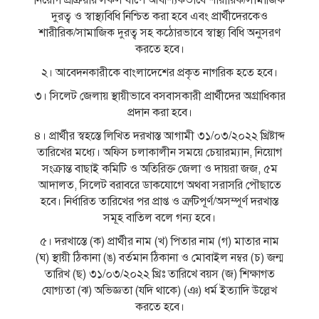
নিয়ােগ প্রক্রিয়ায় সকল ধাপে আবশ্যিকভাবে শারীরিক/সামাজিক
দুরত্ব ও স্বাস্থ্যবিধি নিশ্চিত করা হবে এবং প্রার্থীদেরকেও
শারীরিক/সামাজিক দুরত্ব সহ কঠোরভাবে স্বাস্থ্য বিধি অনুসরণ
করতে হবে।
২। আবেদনকারীকে বাংলাদেশের প্রকৃত নাগরিক হতে হবে।
৩। সিলেট জেলায় স্থায়ীভাবে বসবাসকারী প্রার্থীদের অগ্রাধিকার
প্রদান করা হবে।
৪। প্রার্থীর স্বহস্তে লিখিত দরখাস্ত আগামী ৩১/০৩/২০২২ খ্রিষ্টাব্দ
তারিখের মধ্যে। অফিস চলাকালীন সময়ে চেয়ারম্যান, নিয়ােগ
সংক্রান্ত বাছাই কমিটি ও অতিরিক্ত জেলা ও দায়রা জজ, ৫ম
আদালত, সিলেট বরাবরে ডাকযােগে অথবা সরাসরি পৌছাতে
হবে। নির্ধারিত তারিখের পর প্রাপ্ত ও ত্রুটিপূর্ণ/অসম্পূর্ণ দরখাস্ত
সমূহ বাতিল বলে গন্য হবে।
৫। দরখাস্তে (ক) প্রার্থীর নাম (খ) পিতার নাম (গ) মাতার নাম
(ঘ) স্থায়ী ঠিকানা (ঙ) বর্তমান ঠিকানা ও মােবাইল নম্বর (চ) জন্ম
তারিখ (ছ) ৩১/০৩/২০২২ খ্রিঃ তারিখে বয়স (জ) শিক্ষাগত
যােগ্যতা (ঝ) অভিজ্ঞতা (যদি থাকে) (ঞ) ধর্ম ইত্যাদি উল্লেখ
করতে হবে।