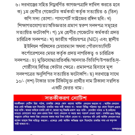
৬। দরখাস্তের সহিত নিম্নবর্ণিত কাগজপত্রাদি দাখিল করতে হবে
ক) ১ম শ্রেণীর গেজেটেড কর্মকর্তা কর্তৃক সত্যায়িত ৩ (তিন)
কপি সদ্য তােলা। পাসপাের্ট সাইজের রঙ্গিন ছবি। খ)
শিক্ষাগতযােগ্যতা/অভিজ্ঞতার প্রমাণ স্বরুপ সনদপত্র সমূহের
সত্যায়িত ফটোকপি। গ) ১ম শ্রেণীর গেজেটেড কর্মকর্তা প্রদত্ত
চারিত্রিক সনদপত্র। ঘ) জাতীয় পরিচয়পত্র (NID) এবং স্থানীয়
ইউনিয়ন পরিষদের চেয়ারম্যান অথবা পৌরসভা/সিটি
কর্পোরেশনের মেয়র কর্তৃক প্রদত্ত নাগরিকত্ব ও চারিত্রিক
সনদপত্র। চ) মুক্তিযােদ্ধা/প্রতিবন্ধি/আনসার-ভিডিপি/উপজাতি/নৃ-
গােষ্ঠীসহ বিভিন্ন কোটার ক্ষেত্রে। প্রমানপত্র হিসাবে মূল
সনদপত্রের অনুলিপির সত্যায়িত ফটোকপি। ছ) দরখাস্তে সাথে
১০/- (দশ) টাকার ডাক টিকিটযুক্ত প্রার্থীর নাম ঠিকানা সম্বলিত
একটি ফেরত খাম।