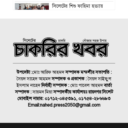
সিলেটের শিশু ফাহিমা হত্যায়
জাকিরের মৃত্যুদণ্ড
বাংলাদেশ চা বোর্ডে বড় নিয়োগ
রাষ্ট্রপতি নির্বাচন ২০ আগস্ট, ভোট
হবে সংসদে
উপদেষ্টা :
মোঃ আরিফ আহমদ
সম্পাদক মন্ডলীর সভাপতি :
১৮নং ওয়ার্ড বিএনপির উদ্যোগে
সৈয়দ সাহেদ আহমদ
সম্পাদক ও প্রকাশক :
সৈয়দ সাইফুুল
মতবিনিময় ও উন্মুক্ত আলোচনা
ইসলাম নাহেদ
নির্বাহী সম্পাদক :
মোঃ পাবেল আহমদ
বার্তা
সভা
সম্পাদক :
সায়মন মিয়া
সম্পাদকীয় কার্যালয়ঃ রায়নগর সিলেট
কিনব্রিজ আড়াল করে ‘আই লাভ
মোবাইল নাম্বার:
০১৭১২-০৪৫৩৯১, ০১৭৫৪-২৮৬৬৯৩
সিলেট’ সাইনেজ কেন?
Email:
nahed.press2050@gmail.com
সিলেট মহানগর বিএনপির
সভাপতির দায়িত্বে ফিরলেন নাসিম