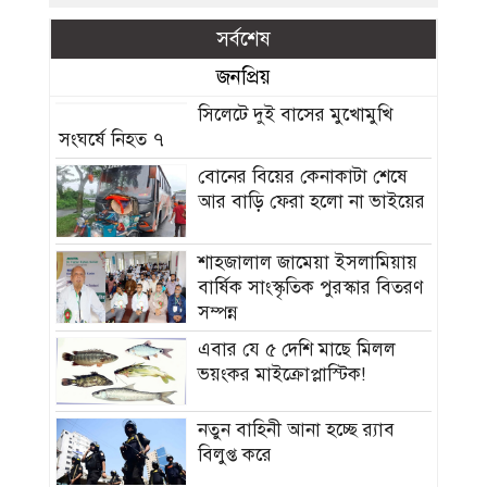
সর্বশেষ
জনপ্রিয়
সিলেটে দুই বাসের মুখোমুখি
সংঘর্ষে নিহত ৭
বোনের বিয়ের কেনাকাটা শেষে
আর বাড়ি ফেরা হলো না ভাইয়ের
শাহজালাল জামেয়া ইসলামিয়ায়
বার্ষিক সাংস্কৃতিক পুরস্কার বিতরণ
সম্পন্ন
এবার যে ৫ দেশি মাছে মিলল
ভয়ংকর মাইক্রোপ্লাস্টিক!
নতুন বাহিনী আনা হচ্ছে র‍্যাব
বিলুপ্ত করে