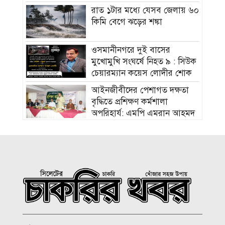
রাত ১টার মধ্যে যেসব জেলায় ৬০
কিমি বেগে ঝড়ের শঙ্কা
ওসমানীনগরে দুই বাসের
মুখোমুখি সংঘর্ষে নিহত ৯ : সিউক
চেয়ারম্যান কয়েস লোদীর শোক
‎আইনজীবীদের পেশাগত দক্ষতা
বৃদ্ধিতে প্রশিক্ষণ কর্মশালা
অপরিহার্য: এমপি এমরান আহমদ
চৌধুরী
বিয়ে না করার কারণ জানালেন
আমিশা
হামের উপসর্গে আরও ৩ শিশুর
মৃত্যু
আকাশ ছোঁয়া নিত্যপণ্যের দাম