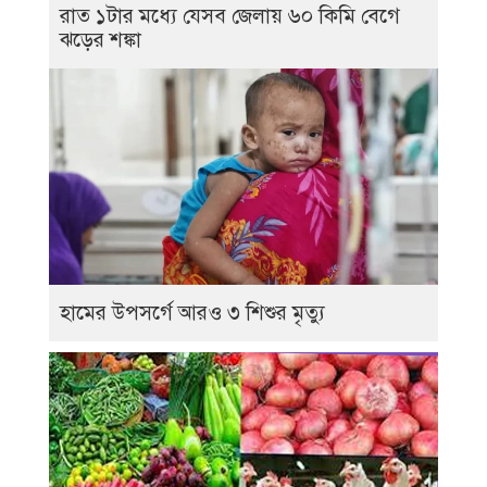
রাত ১টার মধ্যে যেসব জেলায় ৬০ কিমি বেগে
ঝড়ের শঙ্কা
হামের উপসর্গে আরও ৩ শিশুর মৃত্যু