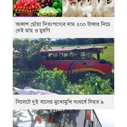
আকাশ ছোঁয়া নিত্যপণ্যের দাম ২০০ টাকার নিচে
নেই মাছ ও মুরগি
সিলেটে দুই বাসের মুখোমুখি সংঘর্ষে নিহত ৯