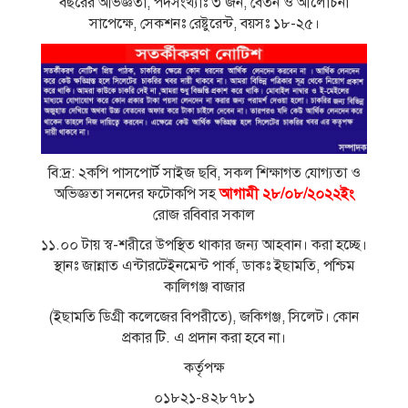
বছরের অভিজ্ঞতা, পদসংখ্যাঃ ৩ জন, বেতন ও আলােচনা
সাপেক্ষে, সেকশনঃ রেষ্টুরেন্ট, বয়সঃ ১৮-২৫।
বি:দ্র: ২কপি পাসপাের্ট সাইজ ছবি, সকল শিক্ষাগত যােগ্যতা ও
অভিজ্ঞতা সনদের ফটোকপি সহ
আগামী ২৮/০৮/২০২২ইং
রােজ রবিবার সকাল
১১.০০ টায় স্ব-শরীরে উপস্থিত থাকার জন্য আহবান। করা হচ্ছে।
স্থানঃ জান্নাত এন্টারটেইনমেন্ট পার্ক, ডাকঃ ইছামতি, পশ্চিম
কালিগঞ্জ বাজার
(ইছামতি ডিগ্রী কলেজের বিপরীতে), জকিগঞ্জ, সিলেট। কোন
প্রকার টি. এ প্রদান করা হবে না।
কর্তৃপক্ষ
০১৮২১-৪২৮৭৮১