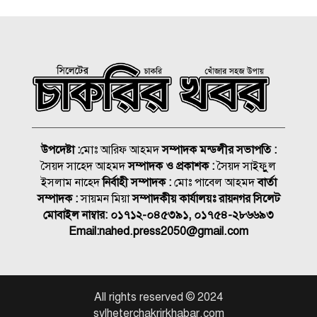
দুধ দিয়ে গোসল করে সম্পর্ক ছিন্ন
স্বামীর
সিলেটে ১৪ মাস পর আবারও
করোনা শনাক্ত
ভবিষ্যতেও মানুষের পাশে দাঁড়াবে
ড্যাব: জুবাইদা রহমান
উপদেষ্টা :
মোঃ আরিফ আহমদ
সম্পাদক মন্ডলীর সভাপতি :
সৈয়দ সাহেদ আহমদ
সম্পাদক ও প্রকাশক :
সৈয়দ সাইফুুল
নিসচা সম্মাননা পেলেন লায়ন গনি
ইসলাম নাহেদ
নির্বাহী সম্পাদক :
মোঃ পাবেল আহমদ
বার্তা
মিয়া বাবুল
সম্পাদক :
সায়মন মিয়া
সম্পাদকীয় কার্যালয়ঃ রায়নগর সিলেট
মোবাইল নাম্বার:
০১৭১২-০৪৫৩৯১, ০১৭৫৪-২৮৬৬৯৩
Email:
nahed.press2050@gmail.com
সংবাদপত্র এজেন্ট হাফিজ উল্লাহ’র
মায়ের মৃত্যু জানাযা ও দাফন
সম্পন্ন
জুলাই গণঅভ্যুত্থান স্বৈরাচারের
All rights reserved © 2024
বিরুদ্ধে এক যুগান্তকারী অধ্যায়:
sylheterchakrirkhabar.com