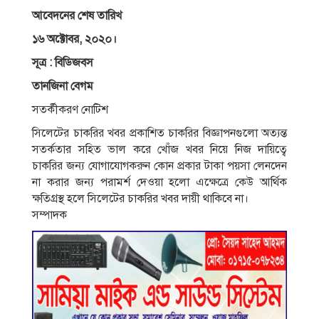
আবেদনের শেষ তারিখ
১৬ অক্টোবর, ২০২০।
সূত্র : বিডিজবস
তানজিনা বেগম
সতর্কীকরণ নােটিশ
সিলেটের চাকরির খবর প্রকাশিত চাকরির বিজ্ঞাপনগুলাে অত্যন্ত
সতর্কতার সহিত ভাল করে খোঁজ খবর নিয়ে নিজ দায়িত্বে
চাকরির জন্য যােগাযােগকরুন কোন প্রকার টাকা পয়সা লেনদেন
না করার জন্য পরামর্শ দেওয়া হলাে এক্ষেত্রে কেউ আর্থিক
ক্ষতিগ্রস্থ হলে সিলেটের চাকরির খবর দায়ী থাকিবে না।
সম্পাদক