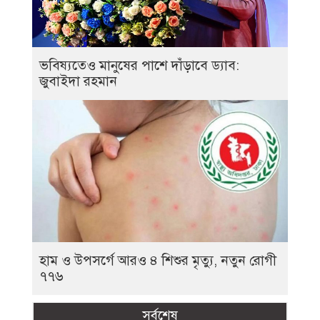
ভবিষ্যতেও মানুষের পাশে দাঁড়াবে ড্যাব:
জুবাইদা রহমান
হাম ও উপসর্গে আরও ৪ শিশুর মৃত্যু, নতুন রোগী
৭৭৬
সর্বশেষ