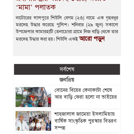
‘মামা’ পলাতক
নাটোরের লালপুরে শিউলি বেগম (২৩) নামে এক গৃহবধূর
মরদেহ উদ্ধার করেছে পুলিশ। শনিবার (২৯ জুন) সকালে
উপজেলার কামারহাটি তেনাচোরা গ্রামে নিজ বাড়ি থেকে তার
আরো পড়ুন
মরদেহ উদ্ধার করা হয়। শিউলি একই
সর্বশেষ
জনপ্রিয়
বোনের বিয়ের কেনাকাটা শেষে
আর বাড়ি ফেরা হলো না ভাইয়ের
শাহজালাল জামেয়া ইসলামিয়ায়
বার্ষিক সাংস্কৃতিক পুরস্কার বিতরণ
সম্পন্ন