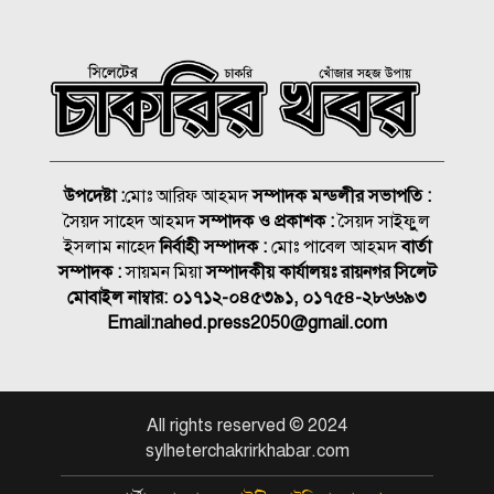
স্বামীর
সিলেটে ১৪ মাস পর আবারও
করোনা শনাক্ত
ভবিষ্যতেও মানুষের পাশে দাঁড়াবে
ড্যাব: জুবাইদা রহমান
উপদেষ্টা :
মোঃ আরিফ আহমদ
সম্পাদক মন্ডলীর সভাপতি :
সৈয়দ সাহেদ আহমদ
সম্পাদক ও প্রকাশক :
সৈয়দ সাইফুুল
নিসচা সম্মাননা পেলেন লায়ন গনি
ইসলাম নাহেদ
নির্বাহী সম্পাদক :
মোঃ পাবেল আহমদ
বার্তা
মিয়া বাবুল
সম্পাদক :
সায়মন মিয়া
সম্পাদকীয় কার্যালয়ঃ রায়নগর সিলেট
মোবাইল নাম্বার:
০১৭১২-০৪৫৩৯১, ০১৭৫৪-২৮৬৬৯৩
Email:
nahed.press2050@gmail.com
সংবাদপত্র এজেন্ট হাফিজ উল্লাহ’র
মায়ের মৃত্যু জানাযা ও দাফন
সম্পন্ন
জুলাই গণঅভ্যুত্থান স্বৈরাচারের
All rights reserved © 2024
বিরুদ্ধে এক যুগান্তকারী অধ্যায়:
sylheterchakrirkhabar.com
বীর মুক্তিযোদ্ধা আব্দুর রাজ্জাক