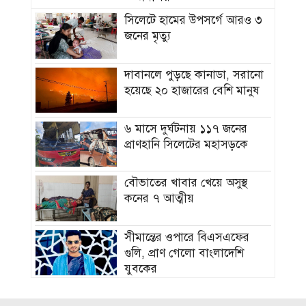
সিলেটে হামের উপসর্গে আরও ৩
জনের মৃত্যু
দাবানলে পুড়ছে কানাডা, সরানো
হয়েছে ২০ হাজারের বেশি মানুষ
৬ মাসে দুর্ঘটনায় ১১৭ জনের
প্রাণহানি সিলেটের মহাসড়কে
বৌভাতের খাবার খেয়ে অসুস্থ
কনের ৭ আত্মীয়
সীমান্তের ওপারে বিএসএফের
গুলি, প্রাণ গেলো বাংলাদেশি
যুবকের
দুধ দিয়ে গোসল করে সম্পর্ক ছিন্ন