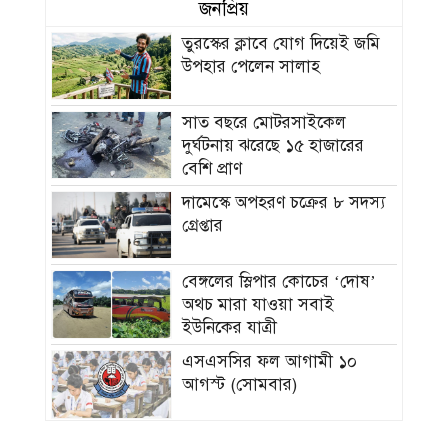
জনপ্রিয়
তুরস্কের ক্লাবে যোগ দিয়েই জমি
উপহার পেলেন সালাহ
সাত বছরে মোটরসাইকেল
দুর্ঘটনায় ঝরেছে ১৫ হাজারের
বেশি প্রাণ
দামেস্কে অপহরণ চক্রের ৮ সদস্য
গ্রেপ্তার
বেঙ্গলের স্লিপার কোচের ‘দোষ’
অথচ মারা যাওয়া সবাই
ইউনিকের যাত্রী
এসএসসির ফল আগামী ১০
আগস্ট (সোমবার)
আগস্টেই বঙ্গোপসাগরে