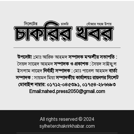
নিম্নচাপের শঙ্কা
গ্রিস উপকূল থেকে দুই শতাধিক
অভিবাসী উদ্ধার, বেশিরভাগই
বাংলাদেশি
লিবিয়ায় অপহরণের শিকার হওয়া
১৩ বাংলাদেশি উদ্ধার
উপদেষ্টা :
মোঃ আরিফ আহমদ
সম্পাদক মন্ডলীর সভাপতি :
সৈয়দ সাহেদ আহমদ
সম্পাদক ও প্রকাশক :
সৈয়দ সাইফুুল
ধর্ষণের মামলায় কনটেন্ট ক্রিয়েটর
ইসলাম নাহেদ
নির্বাহী সম্পাদক :
মোঃ পাবেল আহমদ
বার্তা
রিপন মিয়া গ্রেপ্তার
সম্পাদক :
সায়মন মিয়া
সম্পাদকীয় কার্যালয়ঃ রায়নগর সিলেট
মোবাইল নাম্বার:
০১৭১২-০৪৫৩৯১, ০১৭৫৪-২৮৬৬৯৩
Email:
nahed.press2050@gmail.com
রাত ১টার মধ্যে যেসব জেলায় ৬০
কিমি বেগে ঝড়ের শঙ্কা
ওসমানীনগরে দুই বাসের
All rights reserved © 2024
মুখোমুখি সংঘর্ষে নিহত ৯ : সিউক
sylheterchakrirkhabar.com
চেয়ারম্যান কয়েস লোদীর শোক