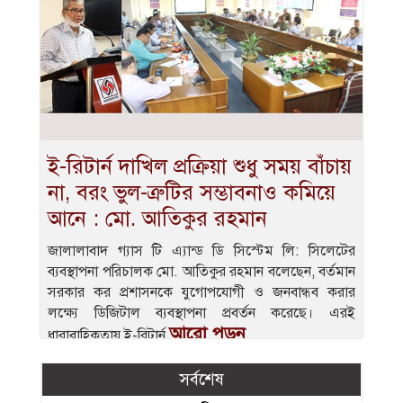
ই-রিটার্ন দাখিল প্রক্রিয়া শুধু সময় বাঁচায়
না, বরং ভুল-ত্রুটির সম্ভাবনাও কমিয়ে
আনে : মো. আতিকুর রহমান
জালালাবাদ গ্যাস টি এ্যান্ড ডি সিস্টেম লি: সিলেটের
ব্যবস্থাপনা পরিচালক মো. আতিকুর রহমান বলেছেন, বর্তমান
সরকার কর প্রশাসনকে যুগোপযোগী ও জনবান্ধব করার
লক্ষ্যে ডিজিটাল ব্যবস্থাপনা প্রবর্তন করেছে। এরই
আরো পড়ুন
ধারাবাহিকতায় ই-রিটার্ন
সর্বশেষ