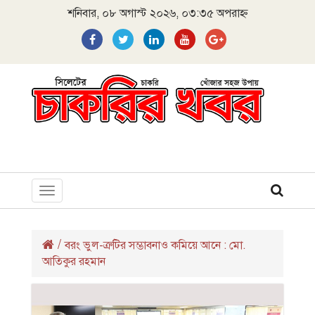
শনিবার, ০৮ অগাস্ট ২০২৬, ০৩:৩৫ অপরাহ্ন
Toggle
navigation
/
বরং ভুল-ত্রুটির সম্ভাবনাও কমিয়ে আনে : মো.
আতিকুর রহমান