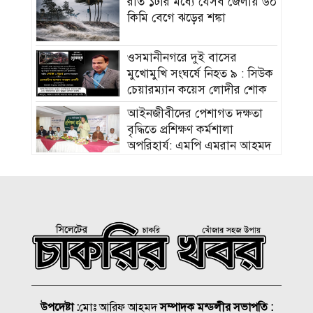
রাত ১টার মধ্যে যেসব জেলায় ৬০
কিমি বেগে ঝড়ের শঙ্কা
ওসমানীনগরে দুই বাসের
মুখোমুখি সংঘর্ষে নিহত ৯ : সিউক
চেয়ারম্যান কয়েস লোদীর শোক
‎আইনজীবীদের পেশাগত দক্ষতা
বৃদ্ধিতে প্রশিক্ষণ কর্মশালা
অপরিহার্য: এমপি এমরান আহমদ
চৌধুরী
বিয়ে না করার কারণ জানালেন
আমিশা
হামের উপসর্গে আরও ৩ শিশুর
মৃত্যু
আকাশ ছোঁয়া নিত্যপণ্যের দাম
উপদেষ্টা :
মোঃ আরিফ আহমদ
সম্পাদক মন্ডলীর সভাপতি :
২০০ টাকার নিচে নেই মাছ ও