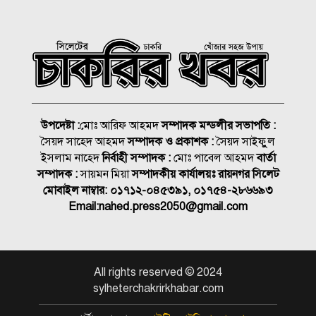
নতুন আক্রান্ত ১০৮৩
জুলাই আহত যোদ্ধা মিতুর খোঁজ
নিলেন প্রধানমন্ত্রী
ছাত্রদল-ছাত্রশিবির সংঘর্ষ, আহত
২০
উপদেষ্টা :
মোঃ আরিফ আহমদ
সম্পাদক মন্ডলীর সভাপতি :
সৈয়দ সাহেদ আহমদ
সম্পাদক ও প্রকাশক :
সৈয়দ সাইফুুল
সিকৃবি’তে জুলাই গণ-অভ্যুত্থান
ইসলাম নাহেদ
নির্বাহী সম্পাদক :
মোঃ পাবেল আহমদ
বার্তা
দিবস উপলক্ষে বৃক্ষরোপণ, র‍্যালি
সম্পাদক :
সায়মন মিয়া
সম্পাদকীয় কার্যালয়ঃ রায়নগর সিলেট
ও আলোচনা সভা অনুষ্ঠিত
মোবাইল নাম্বার:
০১৭১২-০৪৫৩৯১, ০১৭৫৪-২৮৬৬৯৩
Email:
nahed.press2050@gmail.com
স্কলার্সহোম মেজরটিলা কলেজে
‘জুলাই গণঅভ্যুত্থান দিবস’ পালন
সিলেটে হাম উপসর্গে প্রাণ গেলো
All rights reserved © 2024
আরও ২ শিশুর
sylheterchakrirkhabar.com
সিলেটে জুলাই শহিদ স্মৃতিস্তম্ভে