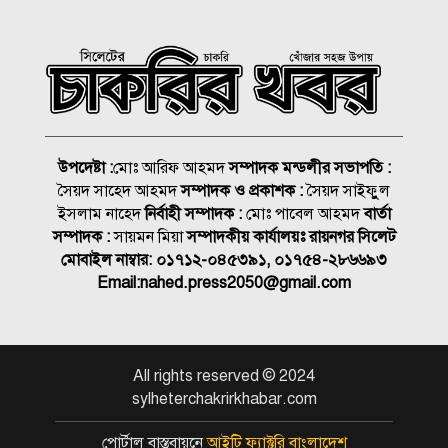
সিলেটের শিশু ফাহিমা হত্যায়
জাকিরের মৃত্যুদণ্ড
বাংলাদেশ চা বোর্ডে বড় নিয়োগ
উপদেষ্টা :
মোঃ আরিফ আহমদ
সম্পাদক মন্ডলীর সভাপতি :
সৈয়দ সাহেদ আহমদ
সম্পাদক ও প্রকাশক :
সৈয়দ সাইফুুল
রাষ্ট্রপতি নির্বাচন ২০ আগস্ট, ভোট
ইসলাম নাহেদ
নির্বাহী সম্পাদক :
মোঃ পাবেল আহমদ
বার্তা
হবে সংসদে
সম্পাদক :
সায়মন মিয়া
সম্পাদকীয় কার্যালয়ঃ রায়নগর সিলেট
মোবাইল নাম্বার:
০১৭১২-০৪৫৩৯১, ০১৭৫৪-২৮৬৬৯৩
১৮নং ওয়ার্ড বিএনপির উদ্যোগে
Email:
nahed.press2050@gmail.com
মতবিনিময় ও উন্মুক্ত আলোচনা
সভা
কিনব্রিজ আড়াল করে ‘আই লাভ
All rights reserved © 2024
সিলেট’ সাইনেজ কেন?
sylheterchakrirkhabar.com
সিলেট মহানগর বিএনপির
পোর্টাল বাস্তবায়নে
আইটি ফ্যাক্টরি বাংলাদেশ