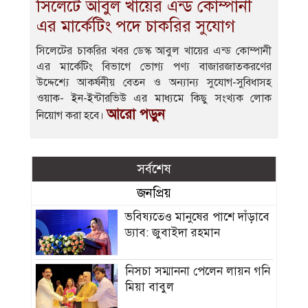
সিলেটে আবুল খায়ের এন্ড কোম্পানী
এর মার্কেটিং পদে চাকরির সুযোগ
সিলেটের চাকরির খবর ডেস্ক আবুল খায়ের এন্ড কোম্পানী
এর মার্কেটিং বিভাগে ভােগ্য পণ্য বাজারজাতকরণের
উদ্দেশ্যে আকর্ষনীয় বেতন ও অন্যান্য সুযােগ-সুবিধাসহ
ওয়াক- ইন-ইন্টারভিউ এর মাধ্যমে কিছু সংখ্যক লােক
আরো পড়ুন
নিয়ােগ করা হবে।
সর্বশেষ
জনপ্রিয়
ভবিষ্যতেও মানুষের পাশে দাঁড়াবে
ড্যাব: জুবাইদা রহমান
নিসচা সম্মাননা পেলেন লায়ন গনি
মিয়া বাবুল