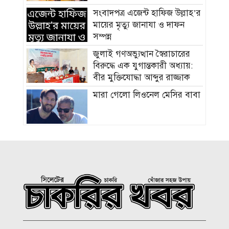
সংবাদপত্র এজেন্ট হাফিজ উল্লাহ’র
মায়ের মৃত্যু জানাযা ও দাফন
সম্পন্ন
জুলাই গণঅভ্যুত্থান স্বৈরাচারের
বিরুদ্ধে এক যুগান্তকারী অধ্যায়:
বীর মুক্তিযোদ্ধা আব্দুর রাজ্জাক
মারা গেলো লিওনেল মেসির বাবা
সমাজের পিছিয়ে পড়া দরিদ্র
মানুষের পাশে দাড়িয়ে আমাদের
কাজ করে যেতে হবে: ভিপি
মাহবুবুল হক চৌধুরী
হাম ও উপসর্গে আরও ৪ শিশুর
মৃত্যু, নতুন রোগী ৭৭৬
চিকিৎসক সমাবেশের উদ্বোধন