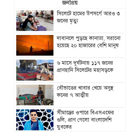
জনপ্রিয়
সিলেটে হামের উপসর্গে আরও ৩
জনের মৃত্যু
দাবানলে পুড়ছে কানাডা, সরানো
হয়েছে ২০ হাজারের বেশি মানুষ
৬ মাসে দুর্ঘটনায় ১১৭ জনের
প্রাণহানি সিলেটের মহাসড়কে
বৌভাতের খাবার খেয়ে অসুস্থ
কনের ৭ আত্মীয়
সীমান্তের ওপারে বিএসএফের
গুলি, প্রাণ গেলো বাংলাদেশি
যুবকের
দুধ দিয়ে গোসল করে সম্পর্ক ছিন্ন