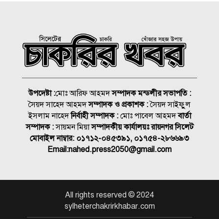
স্বামীর
সিলেটে ১৪ মাস পর আবারও
করোনা শনাক্ত
ভবিষ্যতেও মানুষের পাশে দাঁড়াবে
ড্যাব: জুবাইদা রহমান
উপদেষ্টা :
মোঃ আরিফ আহমদ
সম্পাদক মন্ডলীর সভাপতি :
সৈয়দ সাহেদ আহমদ
সম্পাদক ও প্রকাশক :
সৈয়দ সাইফুুল
নিসচা সম্মাননা পেলেন লায়ন গনি
ইসলাম নাহেদ
নির্বাহী সম্পাদক :
মোঃ পাবেল আহমদ
বার্তা
মিয়া বাবুল
সম্পাদক :
সায়মন মিয়া
সম্পাদকীয় কার্যালয়ঃ রায়নগর সিলেট
মোবাইল নাম্বার:
০১৭১২-০৪৫৩৯১, ০১৭৫৪-২৮৬৬৯৩
Email:
nahed.press2050@gmail.com
সংবাদপত্র এজেন্ট হাফিজ উল্লাহ’র
মায়ের মৃত্যু জানাযা ও দাফন
সম্পন্ন
জুলাই গণঅভ্যুত্থান স্বৈরাচারের
All rights reserved © 2024
বিরুদ্ধে এক যুগান্তকারী অধ্যায়:
sylheterchakrirkhabar.com
বীর মুক্তিযোদ্ধা আব্দুর রাজ্জাক