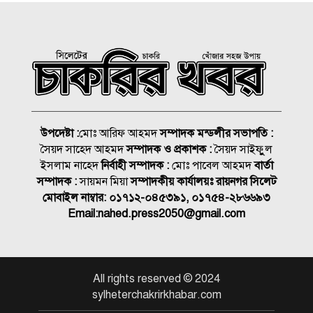
রাষ্ট্রপতি নির্বাচন ২০ আগস্ট, ভোট
হবে সংসদে
১৮নং ওয়ার্ড বিএনপির উদ্যোগে
মতবিনিময় ও উন্মুক্ত আলোচনা
সভা
উপদেষ্টা :
মোঃ আরিফ আহমদ
সম্পাদক মন্ডলীর সভাপতি :
সৈয়দ সাহেদ আহমদ
সম্পাদক ও প্রকাশক :
সৈয়দ সাইফুুল
কিনব্রিজ আড়াল করে ‘আই লাভ
ইসলাম নাহেদ
নির্বাহী সম্পাদক :
মোঃ পাবেল আহমদ
বার্তা
সিলেট’ সাইনেজ কেন?
সম্পাদক :
সায়মন মিয়া
সম্পাদকীয় কার্যালয়ঃ রায়নগর সিলেট
মোবাইল নাম্বার:
০১৭১২-০৪৫৩৯১, ০১৭৫৪-২৮৬৬৯৩
সিলেট মহানগর বিএনপির
Email:
nahed.press2050@gmail.com
সভাপতির দায়িত্বে ফিরলেন নাসিম
জুলাইয়ে সড়কে ঝরলো ৪১৬ প্রাণ
All rights reserved © 2024
sylheterchakrirkhabar.com