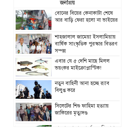
জনপ্রিয়
বোনের বিয়ের কেনাকাটা শেষে
আর বাড়ি ফেরা হলো না ভাইয়ের
শাহজালাল জামেয়া ইসলামিয়ায়
বার্ষিক সাংস্কৃতিক পুরস্কার বিতরণ
সম্পন্ন
এবার যে ৫ দেশি মাছে মিলল
ভয়ংকর মাইক্রোপ্লাস্টিক!
নতুন বাহিনী আনা হচ্ছে র‍্যাব
বিলুপ্ত করে
সিলেটের শিশু ফাহিমা হত্যায়
জাকিরের মৃত্যুদণ্ড
বাংলাদেশ চা বোর্ডে বড় নিয়োগ