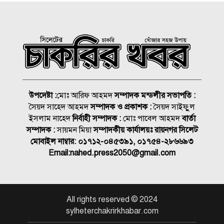
বিয়ে না করার কারণ জানালেন
আমিশা
হামের উপসর্গে আরও ৩ শিশুর
মৃত্যু
আকাশ ছোঁয়া নিত্যপণ্যের দাম
উপদেষ্টা :
মোঃ আরিফ আহমদ
সম্পাদক মন্ডলীর সভাপতি :
২০০ টাকার নিচে নেই মাছ ও
সৈয়দ সাহেদ আহমদ
সম্পাদক ও প্রকাশক :
সৈয়দ সাইফুুল
মুরগি
ইসলাম নাহেদ
নির্বাহী সম্পাদক :
মোঃ পাবেল আহমদ
বার্তা
সিলেটে দুই বাসের মুখোমুখি
সম্পাদক :
সায়মন মিয়া
সম্পাদকীয় কার্যালয়ঃ রায়নগর সিলেট
সংঘর্ষে নিহত ৯
মোবাইল নাম্বার:
০১৭১২-০৪৫৩৯১, ০১৭৫৪-২৮৬৬৯৩
Email:
nahed.press2050@gmail.com
বোনের বিয়ের কেনাকাটা শেষে
আর বাড়ি ফেরা হলো না ভাইয়ের
All rights reserved © 2024
শাহজালাল জামেয়া ইসলামিয়ায়
sylheterchakrirkhabar.com
বার্ষিক সাংস্কৃতিক পুরস্কার বিতরণ