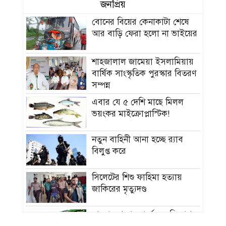
জনপ্রিয়
বোনের বিয়ের কেনাকাটা শেষে
আর বাড়ি ফেরা হলো না ভাইয়ের
শাহজালাল জামেয়া ইসলামিয়ায়
বার্ষিক সাংস্কৃতিক পুরস্কার বিতরণ
সম্পন্ন
এবার যে ৫ দেশি মাছে মিলল
ভয়ংকর মাইক্রোপ্লাস্টিক!
নতুন বাহিনী আনা হচ্ছে র‍্যাব
বিলুপ্ত করে
সিলেটের শিশু ফাহিমা হত্যায়
জাকিরের মৃত্যুদণ্ড
বাংলাদেশ চা বোর্ডে বড় নিয়োগ