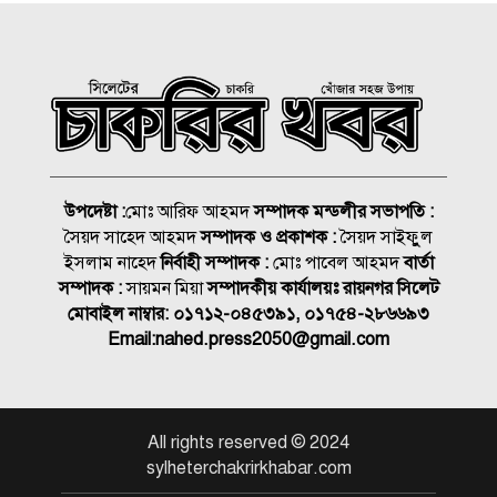
রাষ্ট্রপতি নির্বাচন ২০ আগস্ট, ভোট
হবে সংসদে
১৮নং ওয়ার্ড বিএনপির উদ্যোগে
মতবিনিময় ও উন্মুক্ত আলোচনা
সভা
উপদেষ্টা :
মোঃ আরিফ আহমদ
সম্পাদক মন্ডলীর সভাপতি :
সৈয়দ সাহেদ আহমদ
সম্পাদক ও প্রকাশক :
সৈয়দ সাইফুুল
কিনব্রিজ আড়াল করে ‘আই লাভ
ইসলাম নাহেদ
নির্বাহী সম্পাদক :
মোঃ পাবেল আহমদ
বার্তা
সিলেট’ সাইনেজ কেন?
সম্পাদক :
সায়মন মিয়া
সম্পাদকীয় কার্যালয়ঃ রায়নগর সিলেট
মোবাইল নাম্বার:
০১৭১২-০৪৫৩৯১, ০১৭৫৪-২৮৬৬৯৩
সিলেট মহানগর বিএনপির
Email:
nahed.press2050@gmail.com
সভাপতির দায়িত্বে ফিরলেন নাসিম
জুলাইয়ে সড়কে ঝরলো ৪১৬ প্রাণ
All rights reserved © 2024
sylheterchakrirkhabar.com