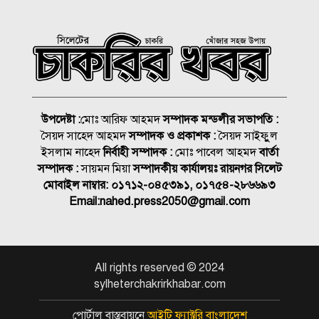
আমিশা
হামের উপসর্গে আরও ৩ শিশুর
মৃত্যু
আকাশ ছোঁয়া নিত্যপণ্যের দাম
উপদেষ্টা :
মোঃ আরিফ আহমদ
সম্পাদক মন্ডলীর সভাপতি :
২০০ টাকার নিচে নেই মাছ ও
সৈয়দ সাহেদ আহমদ
সম্পাদক ও প্রকাশক :
সৈয়দ সাইফুুল
মুরগি
ইসলাম নাহেদ
নির্বাহী সম্পাদক :
মোঃ পাবেল আহমদ
বার্তা
সিলেটে দুই বাসের মুখোমুখি
সম্পাদক :
সায়মন মিয়া
সম্পাদকীয় কার্যালয়ঃ রায়নগর সিলেট
সংঘর্ষে নিহত ৯
মোবাইল নাম্বার:
০১৭১২-০৪৫৩৯১, ০১৭৫৪-২৮৬৬৯৩
Email:
nahed.press2050@gmail.com
বোনের বিয়ের কেনাকাটা শেষে
আর বাড়ি ফেরা হলো না ভাইয়ের
All rights reserved © 2024
শাহজালাল জামেয়া ইসলামিয়ায়
sylheterchakrirkhabar.com
বার্ষিক সাংস্কৃতিক পুরস্কার বিতরণ
সম্পন্ন
পোর্টাল বাস্তবায়নে
আইটি ফ্যাক্টরি বাংলাদেশ