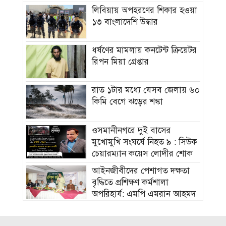
লিবিয়ায় অপহরণের শিকার হওয়া
১৩ বাংলাদেশি উদ্ধার
ধর্ষণের মামলায় কনটেন্ট ক্রিয়েটর
রিপন মিয়া গ্রেপ্তার
রাত ১টার মধ্যে যেসব জেলায় ৬০
কিমি বেগে ঝড়ের শঙ্কা
ওসমানীনগরে দুই বাসের
মুখোমুখি সংঘর্ষে নিহত ৯ : সিউক
চেয়ারম্যান কয়েস লোদীর শোক
‎আইনজীবীদের পেশাগত দক্ষতা
বৃদ্ধিতে প্রশিক্ষণ কর্মশালা
অপরিহার্য: এমপি এমরান আহমদ
চৌধুরী
বিয়ে না করার কারণ জানালেন