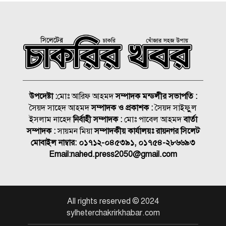
নিম্নচাপের শঙ্কা
গ্রিস উপকূল থেকে দুই শতাধিক
অভিবাসী উদ্ধার, বেশিরভাগই
বাংলাদেশি
লিবিয়ায় অপহরণের শিকার হওয়া
১৩ বাংলাদেশি উদ্ধার
উপদেষ্টা :
মোঃ আরিফ আহমদ
সম্পাদক মন্ডলীর সভাপতি :
সৈয়দ সাহেদ আহমদ
সম্পাদক ও প্রকাশক :
সৈয়দ সাইফুুল
ধর্ষণের মামলায় কনটেন্ট ক্রিয়েটর
ইসলাম নাহেদ
নির্বাহী সম্পাদক :
মোঃ পাবেল আহমদ
বার্তা
রিপন মিয়া গ্রেপ্তার
সম্পাদক :
সায়মন মিয়া
সম্পাদকীয় কার্যালয়ঃ রায়নগর সিলেট
মোবাইল নাম্বার:
০১৭১২-০৪৫৩৯১, ০১৭৫৪-২৮৬৬৯৩
Email:
nahed.press2050@gmail.com
রাত ১টার মধ্যে যেসব জেলায় ৬০
কিমি বেগে ঝড়ের শঙ্কা
ওসমানীনগরে দুই বাসের
All rights reserved © 2024
মুখোমুখি সংঘর্ষে নিহত ৯ : সিউক
sylheterchakrirkhabar.com
চেয়ারম্যান কয়েস লোদীর শোক