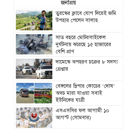
জনপ্রিয়
তুরস্কের ক্লাবে যোগ দিয়েই জমি
উপহার পেলেন সালাহ
সাত বছরে মোটরসাইকেল
দুর্ঘটনায় ঝরেছে ১৫ হাজারের
বেশি প্রাণ
দামেস্কে অপহরণ চক্রের ৮ সদস্য
গ্রেপ্তার
বেঙ্গলের স্লিপার কোচের ‘দোষ’
অথচ মারা যাওয়া সবাই
ইউনিকের যাত্রী
এসএসসির ফল আগামী ১০
আগস্ট (সোমবার)
আগস্টেই বঙ্গোপসাগরে