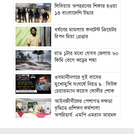
লিবিয়ায় অপহরণের শিকার হওয়া
১৩ বাংলাদেশি উদ্ধার
ধর্ষণের মামলায় কনটেন্ট ক্রিয়েটর
রিপন মিয়া গ্রেপ্তার
রাত ১টার মধ্যে যেসব জেলায় ৬০
কিমি বেগে ঝড়ের শঙ্কা
ওসমানীনগরে দুই বাসের
মুখোমুখি সংঘর্ষে নিহত ৯ : সিউক
চেয়ারম্যান কয়েস লোদীর শোক
‎আইনজীবীদের পেশাগত দক্ষতা
বৃদ্ধিতে প্রশিক্ষণ কর্মশালা
অপরিহার্য: এমপি এমরান আহমদ
চৌধুরী
বিয়ে না করার কারণ জানালেন