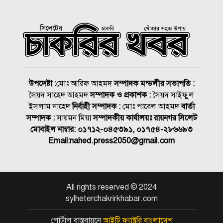
আমিশা
হামের উপসর্গে আরও ৩ শিশুর
মৃত্যু
আকাশ ছোঁয়া নিত্যপণ্যের দাম
উপদেষ্টা :
মোঃ আরিফ আহমদ
সম্পাদক মন্ডলীর সভাপতি :
২০০ টাকার নিচে নেই মাছ ও
সৈয়দ সাহেদ আহমদ
সম্পাদক ও প্রকাশক :
সৈয়দ সাইফুুল
মুরগি
ইসলাম নাহেদ
নির্বাহী সম্পাদক :
মোঃ পাবেল আহমদ
বার্তা
সিলেটে দুই বাসের মুখোমুখি
সম্পাদক :
সায়মন মিয়া
সম্পাদকীয় কার্যালয়ঃ রায়নগর সিলেট
সংঘর্ষে নিহত ৯
মোবাইল নাম্বার:
০১৭১২-০৪৫৩৯১, ০১৭৫৪-২৮৬৬৯৩
Email:
nahed.press2050@gmail.com
বোনের বিয়ের কেনাকাটা শেষে
আর বাড়ি ফেরা হলো না ভাইয়ের
All rights reserved © 2024
শাহজালাল জামেয়া ইসলামিয়ায়
sylheterchakrirkhabar.com
বার্ষিক সাংস্কৃতিক পুরস্কার বিতরণ
সম্পন্ন
পোর্টাল বাস্তবায়নে
আইটি ফ্যাক্টরি বাংলাদেশ