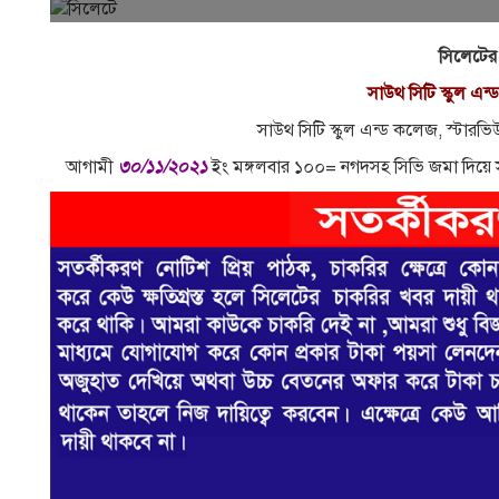
সিলেটের
সাউথ সিটি স্কুল এ
সাউথ সিটি স্কুল এন্ড কলেজ, স্টারভিউ
আগামী
৩০/১১/২০২১
ইং মঙ্গলবার ১০০= নগদসহ সিভি জমা দিয়ে