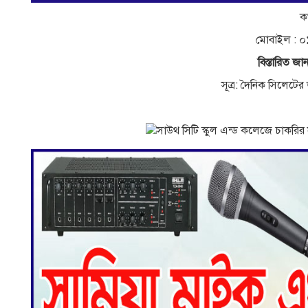
কর
মােবাইল :
বিস্তারিত জান
সূত্র: দৈনিক সিলেটে