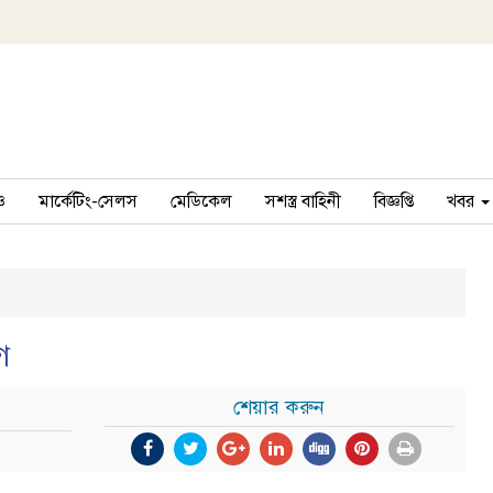
ও
মার্কেটিং-সেলস
মেডিকেল
সশস্ত্র বাহিনী
বিজ্ঞপ্তি
খবর
গ
শেয়ার করুন