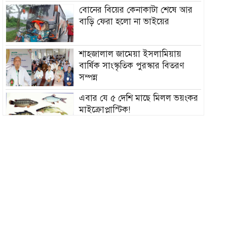
বোনের বিয়ের কেনাকাটা শেষে আর
বাড়ি ফেরা হলো না ভাইয়ের
শাহজালাল জামেয়া ইসলামিয়ায়
বার্ষিক সাংস্কৃতিক পুরস্কার বিতরণ
সম্পন্ন
এবার যে ৫ দেশি মাছে মিলল ভয়ংকর
মাইক্রোপ্লাস্টিক!
নতুন বাহিনী আনা হচ্ছে র‍্যাব বিলুপ্ত
করে
সিলেটের শিশু ফাহিমা হত্যায়
জাকিরের মৃত্যুদণ্ড
বাংলাদেশ চা বোর্ডে বড় নিয়োগ