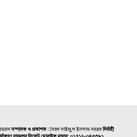
৫ দিন অনশনের পর বিয়ে, তিন মাসেই
মিললো ঝুলন্ত মরদেহ
মেসির রেকর্ড গোলের ম্যাচে বড় জয়
ইন্টার মায়ামির
 আহমদ
সম্পাদক ও প্রকাশক :
সৈয়দ সাইফুুল ইসলাম নাহেদ
নির্বাহী
র্যালয়ঃ রায়নগর সিলেট
মোবাইল নাম্বার:
০১৭১২-০৪৫৩৯১,