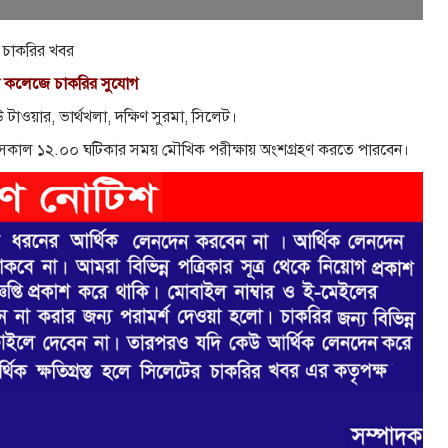
চাকরির খবর
ন্ড কলেজে চাকরির সুযোগ
 টাওয়ার, ভার্থখলা, দক্ষিণ সুরমা, সিলেট।
 সকাল ১২.০০ ঘটিকার সময় মৌখিক পরীক্ষায় অংশগ্রহণ করতে পারবেন।