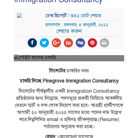
ডেস্ক রিপোর্ট
/ ৩৪২ মোট শেয়ার
হালনাগাদ : মঙ্গলবার, ৪ জানুয়ারী, ২০২২
শেয়ার করুন
সিলেটের
চাকরির খবর
চাকরি দিচ্ছে Pinegrove Immigration Consultancy
সিলেটের শীর্ষস্থানীয় একটি Immigration Consultancy
প্রতিষ্ঠানের জন্য নিম্নোক্ত, পদসমূহে জরুরী ভিত্তিতে আকর্ষনীয়
বেতনে স্মার্ট ও দক্ষ লােক নিয়ােগ করা হবে। আগ্রহী প্রার্থীগণকে
আগামী ২০ জানুয়ারী ২০২২ সালের মধ্যে পদের নাম উল্লেখ
করে নিম্নলিখিত email এ ছবিসহ জীবনবৃত্তান্ত (Resume)
পাঠানাের অনুরােধ করা হচ্ছে।
বেতন :-
আলােচনা সাপেক্ষে