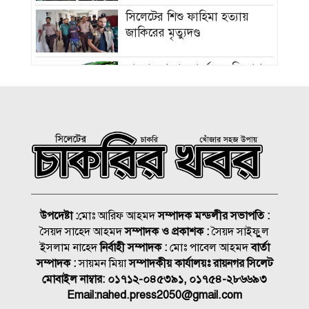
সিলেটের শিশু ফাহিমা হত্যায়
জাকিরের মৃত্যুদণ্ড
বাংলাদেশ চা বোর্ডে বড় নিয়োগ
রাষ্ট্রপতি নির্বাচন ২০ আগস্ট, ভোট
হবে সংসদে
১৮নং ওয়ার্ড বিএনপির উদ্যোগে
মতবিনিময় ও উন্মুক্ত আলোচনা
সভা
উপদেষ্টা :
মোঃ আরিফ আহমদ
সম্পাদক মন্ডলীর সভাপতি :
সৈয়দ সাহেদ আহমদ
সম্পাদক ও প্রকাশক :
সৈয়দ সাইফুুল
কিনব্রিজ আড়াল করে ‘আই লাভ
ইসলাম নাহেদ
নির্বাহী সম্পাদক :
মোঃ পাবেল আহমদ
বার্তা
সিলেট’ সাইনেজ কেন?
সম্পাদক :
সায়মন মিয়া
সম্পাদকীয় কার্যালয়ঃ রায়নগর সিলেট
মোবাইল নাম্বার:
০১৭১২-০৪৫৩৯১, ০১৭৫৪-২৮৬৬৯৩
সিলেট মহানগর বিএনপির
Email:
nahed.press2050@gmail.com
সভাপতির দায়িত্বে ফিরলেন নাসিম