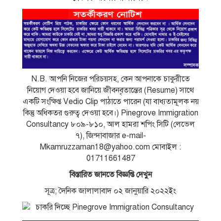
N.B. আপনি নিজের পরিচয়সহ, কেন আপনাকে চাকুরীতে
নিয়ােগ দেওয়া হবে জানিয়ে জীবনবৃতান্তের (Resume) সাথে
একটি সংক্ষিপ্ত Vedio Clip পাঠাতে পারেন (যা বাধ্যতামূলক নয়
কিন্তু অধিকতর গুরুত্ব দেওয়া হবে।) Pinegrove Immigration
Consultancy ৮০৯-৮১০, আল হামরা শপিং সিটি (লেভেল
৭), জিন্দাবাজার e-mail-
Mkamruzzaman18@yahoo.com
মােবাইল :
01711661487
বিস্তারিত জানতে বিজ্ঞপ্তি দেখুন
সূত্র; দৈনিক জালালাবাদ ০২ জানুয়ারি ২০২২ইং