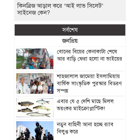
কিনব্রিজ আড়াল করে ‘আই লাভ সিলেট’
সাইনেজ কেন?
সর্বশেষ
জনপ্রিয়
বোনের বিয়ের কেনাকাটা শেষে
আর বাড়ি ফেরা হলো না ভাইয়ের
শাহজালাল জামেয়া ইসলামিয়ায়
বার্ষিক সাংস্কৃতিক পুরস্কার বিতরণ
সম্পন্ন
এবার যে ৫ দেশি মাছে মিলল
ভয়ংকর মাইক্রোপ্লাস্টিক!
নতুন বাহিনী আনা হচ্ছে র‍্যাব
বিলুপ্ত করে