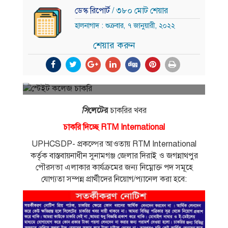
ডেস্ক রিপোর্ট
/ ৩৮০ মোট শেয়ার
হালনাগাদ : শুক্রবার, ৭ জানুয়ারী, ২০২২
শেয়ার করুন
সি
লেটের
চাকরির খবর
চাকরি দিচ্ছে RTM International
UPHCSDP- প্রকল্পের আওতায় RTM International
কর্তৃক বাস্তবায়নাধীন সুনামগঞ্জ জেলার দিরাই ও জগন্নাথপুর
পৌরসভা এলাকার কার্যক্রমের জন্য নিম্নোক্ত পদ সমূহে
যােগ্যতা সম্পন্ন প্রার্থীদের নিয়ােগ/প্যানেল করা হবে: