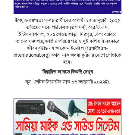
উপযুক্ত যােগ্যতা সম্পন্ন প্রার্থীদের আগামী ১৫ জানুয়ারী ২০২২
তারিখের মধ্যে পরিচালক (প্রশাসন), আর.টি.এম.
ইন্টারন্যাশনাল, ৫৮১ শেওড়াপাড়া, মিরপুর, ঢাকা বরাবরে
তাদের সনদপত্র, জাতীয় পরিচয় পত্র ও দুই কপি ছবি সহকারে
জীবন বৃত্তান্ত সহ আবেদন ইমেইল (
rtm@rtm-
international.org
) অথবা ডাক অথবা কুরিয়ার যােগে পৌছাতে
হবে।
বিস্তারিত জানতে বিজ্ঞপ্তি দেখুন
সূত্র: দৈনিক সিলেটের ডাক ০৬ জানুয়ারি ২০২২ইং