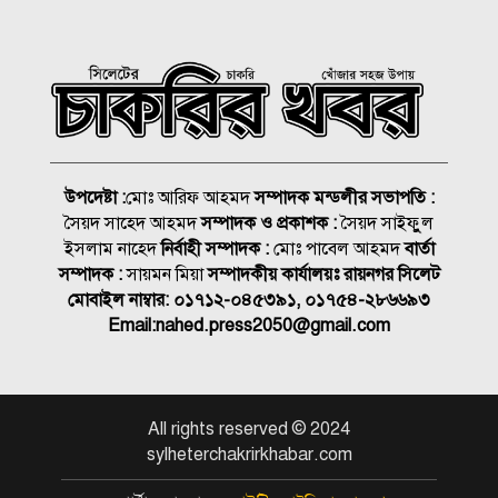
সিলেটের শিশু ফাহিমা হত্যায়
জাকিরের মৃত্যুদণ্ড
বাংলাদেশ চা বোর্ডে বড় নিয়োগ
উপদেষ্টা :
মোঃ আরিফ আহমদ
সম্পাদক মন্ডলীর সভাপতি :
সৈয়দ সাহেদ আহমদ
সম্পাদক ও প্রকাশক :
সৈয়দ সাইফুুল
রাষ্ট্রপতি নির্বাচন ২০ আগস্ট, ভোট
ইসলাম নাহেদ
নির্বাহী সম্পাদক :
মোঃ পাবেল আহমদ
বার্তা
হবে সংসদে
সম্পাদক :
সায়মন মিয়া
সম্পাদকীয় কার্যালয়ঃ রায়নগর সিলেট
মোবাইল নাম্বার:
০১৭১২-০৪৫৩৯১, ০১৭৫৪-২৮৬৬৯৩
১৮নং ওয়ার্ড বিএনপির উদ্যোগে
Email:
nahed.press2050@gmail.com
মতবিনিময় ও উন্মুক্ত আলোচনা
সভা
কিনব্রিজ আড়াল করে ‘আই লাভ
All rights reserved © 2024
সিলেট’ সাইনেজ কেন?
sylheterchakrirkhabar.com
সিলেট মহানগর বিএনপির