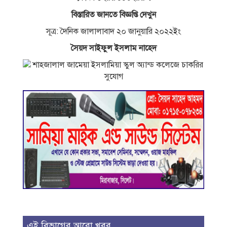
বিস্তারিত জানতে বিজ্ঞপ্তি দেখুন
সূত্র: দৈনিক জালালাবাদ ২০ জানুয়ারি ২০২২ইং
সৈয়দ সাইফুল ইসলাম নাহেদ
এই বিভাগের আরো খবর