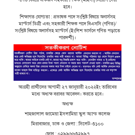
গণিত বিষয়ে একজন সহকারী শিক্ষক (মহিলা) নিয়ােগ দেয়া
হবে।
শিক্ষাগত যােগ্যতা : প্রভাষক পদে সংশ্লিষ্ট বিষয়ে অনার্সসহ
মাস্টার্স ডিগ্রী এবং সহকারী শিক্ষক পদে বিএসসি (গণিত)/
সংশ্লিষ্ট বিষয়ে অনার্সসহ মাস্টার্স (ইংলিশ ভার্সনে গণিত পড়াতে
পারদর্শী)।
আগ্রহী প্রার্থীদের আগামী ২৭ জানুয়ারী ২০২২ইং তারিখের
মধ্যে অধ্যক্ষ বরাবর আবেদন। করতে হবে।
অধ্যক্ষ
শাহজালাল জামেয়া ইসলামিয়া স্কুল অ্যান্ড কলেজ
মিরাবাজার, ডাক ও জেলা : সিলেট-৩১০০
ফোন : ০২৯৯৬৬৩২৯৯৭