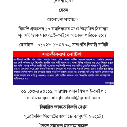
দেওয়া হবে।
বেতন
আলােচনা সাপেক্ষে।
বিজ্ঞপ্তি প্রকাশের ১০ কর্মদিবসের মধ্যে উল্লেখিত ঠিকানায়
সূরাসরি/ডাক মারফত/ই-মেইলে আবেদন পাঠাতে হবে। .
মােবাইল :-০১৮২৮-১৮৩৪০২, সভাপতি নির্বাহী কমিটি
০১৭৩৩-৫৪৫১১১, ভারপ্রাপ্ত প্রধান শিক্ষক ই-মেইল :
matizurajuniorhighschool@gmail.com
বিস্তারিত জানতে বিজ্ঞপ্তি দেখুন
সূত্র: দৈনিক সিলেটের ডাক ১৮ জানুয়ারি ২০২১ইং
সৈয়দ সাইফুল ইসলাম নাহেদ