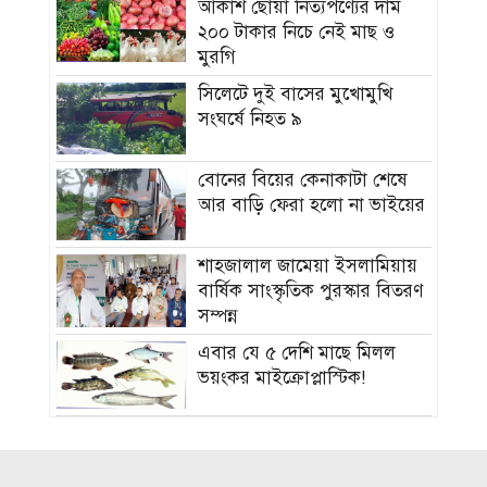
আকাশ ছোঁয়া নিত্যপণ্যের দাম
২০০ টাকার নিচে নেই মাছ ও
মুরগি
সিলেটে দুই বাসের মুখোমুখি
সংঘর্ষে নিহত ৯
বোনের বিয়ের কেনাকাটা শেষে
আর বাড়ি ফেরা হলো না ভাইয়ের
শাহজালাল জামেয়া ইসলামিয়ায়
বার্ষিক সাংস্কৃতিক পুরস্কার বিতরণ
সম্পন্ন
এবার যে ৫ দেশি মাছে মিলল
ভয়ংকর মাইক্রোপ্লাস্টিক!
নতুন বাহিনী আনা হচ্ছে র‍্যাব
বিলুপ্ত করে