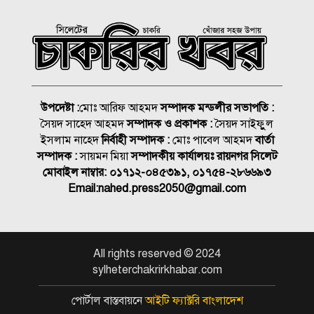
সিলেটের শিশু ফাহিমা হত্যায়
জাকিরের মৃত্যুদণ্ড
বাংলাদেশ চা বোর্ডে বড় নিয়োগ
উপদেষ্টা :
মোঃ আরিফ আহমদ
সম্পাদক মন্ডলীর সভাপতি :
সৈয়দ সাহেদ আহমদ
সম্পাদক ও প্রকাশক :
সৈয়দ সাইফুুল
রাষ্ট্রপতি নির্বাচন ২০ আগস্ট, ভোট
ইসলাম নাহেদ
নির্বাহী সম্পাদক :
মোঃ পাবেল আহমদ
বার্তা
হবে সংসদে
সম্পাদক :
সায়মন মিয়া
সম্পাদকীয় কার্যালয়ঃ রায়নগর সিলেট
মোবাইল নাম্বার:
০১৭১২-০৪৫৩৯১, ০১৭৫৪-২৮৬৬৯৩
১৮নং ওয়ার্ড বিএনপির উদ্যোগে
Email:
nahed.press2050@gmail.com
মতবিনিময় ও উন্মুক্ত আলোচনা
সভা
কিনব্রিজ আড়াল করে ‘আই লাভ
All rights reserved © 2024
সিলেট’ সাইনেজ কেন?
sylheterchakrirkhabar.com
সিলেট মহানগর বিএনপির
পোর্টাল বাস্তবায়নে
আইটি ফ্যাক্টরি বাংলাদেশ
সভাপতির দায়িত্বে ফিরলেন নাসিম