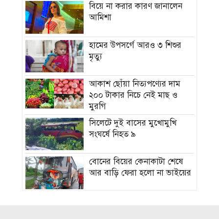
বিয়ে না করার কারণ জানালেন
আমিশা
হামের উপসর্গে আরও ৩ শিশুর
মৃত্যু
আকাশ ছোঁয়া নিত্যপণ্যের দাম
২০০ টাকার নিচে নেই মাছ ও
মুরগি
সিলেটে দুই বাসের মুখোমুখি
সংঘর্ষে নিহত ৯
বোনের বিয়ের কেনাকাটা শেষে
আর বাড়ি ফেরা হলো না ভাইয়ের
শাহজালাল জামেয়া ইসলামিয়ায়
বার্ষিক সাংস্কৃতিক পুরস্কার বিতরণ