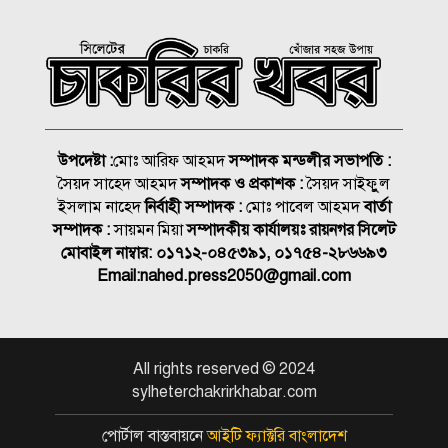
সম্পন্ন
এবার যে ৫ দেশি মাছে মিলল
ভয়ংকর মাইক্রোপ্লাস্টিক!
নতুন বাহিনী আনা হচ্ছে র‍্যাব
বিলুপ্ত করে
উপদেষ্টা :
মোঃ আরিফ আহমদ
সম্পাদক মন্ডলীর সভাপতি :
সৈয়দ সাহেদ আহমদ
সম্পাদক ও প্রকাশক :
সৈয়দ সাইফুুল
সিলেটের শিশু ফাহিমা হত্যায়
ইসলাম নাহেদ
নির্বাহী সম্পাদক :
মোঃ পাবেল আহমদ
বার্তা
জাকিরের মৃত্যুদণ্ড
সম্পাদক :
সায়মন মিয়া
সম্পাদকীয় কার্যালয়ঃ রায়নগর সিলেট
মোবাইল নাম্বার:
০১৭১২-০৪৫৩৯১, ০১৭৫৪-২৮৬৬৯৩
বাংলাদেশ চা বোর্ডে বড় নিয়োগ
Email:
nahed.press2050@gmail.com
রাষ্ট্রপতি নির্বাচন ২০ আগস্ট, ভোট
All rights reserved © 2024
হবে সংসদে
sylheterchakrirkhabar.com
১৮নং ওয়ার্ড বিএনপির উদ্যোগে
পোর্টাল বাস্তবায়নে
আইটি ফ্যাক্টরি বাংলাদেশ