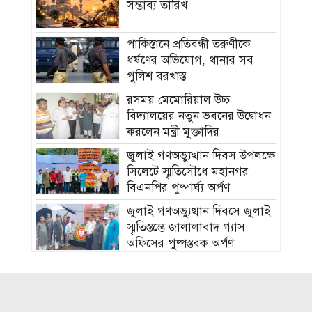
সম্ভাব্য তারিখ
পাকিস্তানে প্রতিবন্ধী তরুণীকে
ধর্ষণের অভিযোগ, থানার সব
পুলিশ বরখাস্ত
রসময় মেমোরিয়াল উচ্চ
বিদ্যালয়ের নতুন ভবনের উদ্বোধন
করলেন মন্ত্রী মুক্তাদির
জুলাই গণঅভ্যুত্থান দিবস উপলক্ষে
সিলেটে স্মৃতিসৌধে মহানগর
বিএনপির পুষ্পার্ঘ্য অর্পণ
জুলাই গণঅভ্যুত্থান দিবসে জুলাই
স্মৃতিস্তম্ভে জালালাবাদ গ্যাস
অফিসের পুষ্পস্তবক অর্পণ
হাম উপসর্গে আরও ৫ শিশুর মৃত্যু,
নতুন আক্রান্ত ১০৮৩