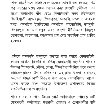
শিক্ষা প্রতিষ্ঠানকে আশ্রয়কেন্দ্র হিসেবে ঘোষণা করা হয়েছে। গত
৩৫ বছরের মধ্যে এমন ভয়াবহ বন্যা দেখেনি স্থানীয়রা। এর
মধ্যে মহারশীর বাঁধ ভেঙে ঝিনাইগাতী সদর ইউনিয়নের
ঝিনাইগাতী, রামেরকুড়া, খৈলকুড়া, বনকালি, চতল ও আহম্মদ
নগর, ধানশাইল ইউনিয়নের ধানশাইল, বাগেরভিটা, কান্দুলী,
বিলাসপুর ও মাদারপুর এবং কাংশা ইউনিয়নের বিষ্ণুপুর
চরণতলা, আয়নাপুর, কাংশাসহ প্রায় দেড় শতাধিক গ্রাম প্লাবিত
হয়েছে।
এদিকে বানভাসি মানুষকে উদ্ধারে কাজ করছে সেনাবাহিনী,
ফায়ার সার্ভিস, বিজিবি ও বিভিন্ন স্বেচ্ছাসেবী সংগঠন। শনিবার
দিনভর স্পিডবোট, নৌকা, ভেলা, টিউব ইত্যাদি নিয়ে চলে বন্যায়
আটকেপড়াদের উদ্ধার অভিযান। এছাড়াও শুকনা খাবারসহ
অন্যান্য খাদ্যসামগ্রী বিতরণ করা হচ্ছে বানভাসিদের মাঝে।
এসব কাজে অংশ নিয়েছে উপজেলা প্রশাসনসহ বিভিন্ন
রাজনৈতিক দল ও সংগঠন।
শনিবার সন্ধ্যায় পানি উন্নয়ন বোর্ড জানিয়েছিল, পাহাড়ি নদী
সোমেশ্বরী, কর্ণঝোড়া, মহারশী, ভোগাই ও চেল্লাখালীর পানি