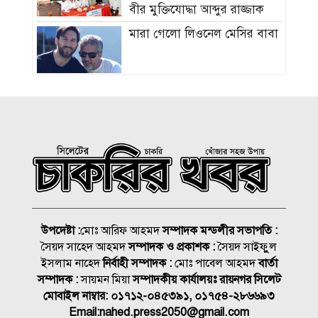
বীর মুক্তিযোদ্ধা আব্দুর রাজ্জাক
মারা গেলো লিওনেল মেসির বাবা
সমাজের পিছিয়ে পড়া দরিদ্র
মানুষের পাশে দাড়িয়ে আমাদের
কাজ করে যেতে হবে: ভিপি
মাহবুবুল হক চৌধুরী
হাম ও উপসর্গে আরও ৪ শিশুর
মৃত্যু, নতুন রোগী ৭৭৬
চিকিৎসক সমাবেশের উদ্বোধন
উপদেষ্টা :
মোঃ আরিফ আহমদ
সম্পাদক মন্ডলীর সভাপতি :
করলেন প্রধানমন্ত্রী
সৈয়দ সাহেদ আহমদ
সম্পাদক ও প্রকাশক :
সৈয়দ সাইফুুল
ইসলাম নাহেদ
নির্বাহী সম্পাদক :
মোঃ পাবেল আহমদ
বার্তা
তুরস্কের ক্লাবে যোগ দিয়েই জমি
সম্পাদক :
সায়মন মিয়া
সম্পাদকীয় কার্যালয়ঃ রায়নগর সিলেট
উপহার পেলেন সালাহ
মোবাইল নাম্বার:
০১৭১২-০৪৫৩৯১, ০১৭৫৪-২৮৬৬৯৩
Email:
nahed.press2050@gmail.com