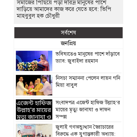
সমাজের পিছিয়ে পড়া দরিদ্র মানুষের পাশে
দাড়িয়ে আমাদের কাজ করে যেতে হবে: ভিপি
মাহবুবুল হক চৌধুরী
সর্বশেষ
জনপ্রিয়
ভবিষ্যতেও মানুষের পাশে দাঁড়াবে
ড্যাব: জুবাইদা রহমান
নিসচা সম্মাননা পেলেন লায়ন গনি
মিয়া বাবুল
সংবাদপত্র এজেন্ট হাফিজ উল্লাহ’র
মায়ের মৃত্যু জানাযা ও দাফন
সম্পন্ন
জুলাই গণঅভ্যুত্থান স্বৈরাচারের
বিরুদ্ধে এক যুগান্তকারী অধ্যায়: