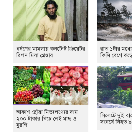
ধর্ষণের মামলায় কনটেন্ট ক্রিয়েটর
রাত ১টার মধ্
রিপন মিয়া গ্রেপ্তার
কিমি বেগে ঝড়ে
আকাশ ছোঁয়া নিত্যপণ্যের দাম
সিলেটে দুই বা
২০০ টাকার নিচে নেই মাছ ও
সংঘর্ষে নিহত ৯
মুরগি