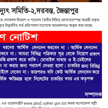
্যুৎ সমিতি-২,দরবস্ত, জৈন্তাপুর
ত্তিতে লোকবল নিয়োগ ও প্যানেল তৈরীর নিমিত্ত যোগ্যতাসম্পন্ন আগ্রহী প্রকৃত
 নিম্নবর্ণিত শর্ত প্রতিপালন সাপেক্ষে আবেদনপত্র আহ্বান করা যাচ্ছে:
ুৎ সমিতি-২ এর ওয়েবসাইট www.pbs2.sylhet.gov.bd অথবা বাংলাদেশ পল্লী