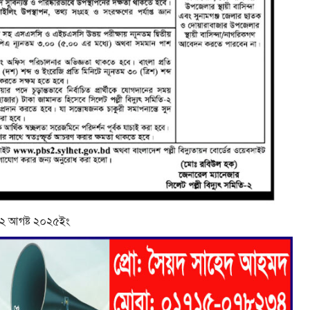
তর ১২ আগষ্ট ২০২৫ইং