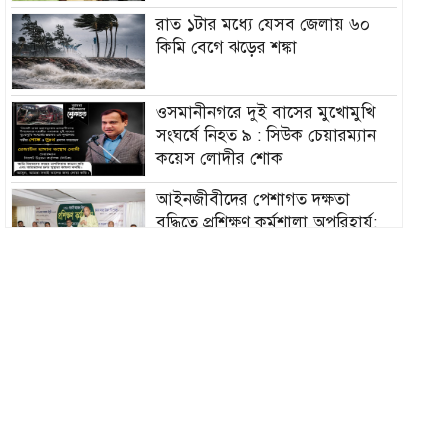
রাত ১টার মধ্যে যেসব জেলায় ৬০
কিমি বেগে ঝড়ের শঙ্কা
ওসমানীনগরে দুই বাসের মুখোমুখি
সংঘর্ষে নিহত ৯ : সিউক চেয়ারম্যান
কয়েস লোদীর শোক
‎আইনজীবীদের পেশাগত দক্ষতা
বৃদ্ধিতে প্রশিক্ষণ কর্মশালা অপরিহার্য:
এমপি এমরান আহমদ চৌধুরী
বিয়ে না করার কারণ জানালেন
আমিশা
হামের উপসর্গে আরও ৩ শিশুর মৃত্যু