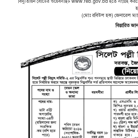
বিদ্যুতায়ন বোর্ডের ওয়েবসাইট www.reb.gov.bd হতে সংগ্রহ করত
(মোঃ রবিউল হক) জেনারেল ম্যান
বিস্তারিত জান