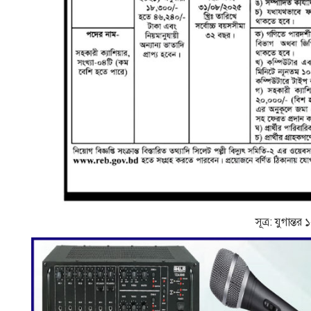
সূত্র: যুগান্