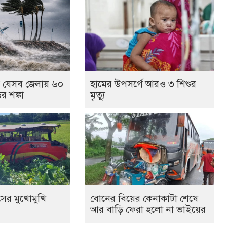
যে যেসব জেলায় ৬০
হামের উপসর্গে আরও ৩ শিশুর
র শঙ্কা
মৃত্যু
সের মুখোমুখি
বোনের বিয়ের কেনাকাটা শেষে
আর বাড়ি ফেরা হলো না ভাইয়ের