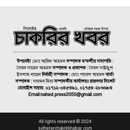
ভবিষ্যতেও মানুষের পাশে দাঁড়াবে
ড্যাব: জুবাইদা রহমান
নিসচা সম্মাননা পেলেন লায়ন গনি
মিয়া বাবুল
সংবাদপত্র এজেন্ট হাফিজ উল্লাহ’র
মায়ের মৃত্যু জানাযা ও দাফন
উপদেষ্টা :
মোঃ আরিফ আহমদ
সম্পাদক মন্ডলীর সভাপতি :
সম্পন্ন
সৈয়দ সাহেদ আহমদ
সম্পাদক ও প্রকাশক :
সৈয়দ সাইফুুল
জুলাই গণঅভ্যুত্থান স্বৈরাচারের
ইসলাম নাহেদ
নির্বাহী সম্পাদক :
মোঃ পাবেল আহমদ
বার্তা
বিরুদ্ধে এক যুগান্তকারী অধ্যায়:
সম্পাদক :
সায়মন মিয়া
সম্পাদকীয় কার্যালয়ঃ রায়নগর সিলেট
বীর মুক্তিযোদ্ধা আব্দুর রাজ্জাক
মোবাইল নাম্বার:
০১৭১২-০৪৫৩৯১, ০১৭৫৪-২৮৬৬৯৩
Email:
nahed.press2050@gmail.com
মারা গেলো লিওনেল মেসির বাবা
সমাজের পিছিয়ে পড়া দরিদ্র
All rights reserved © 2024
মানুষের পাশে দাড়িয়ে আমাদের
sylheterchakrirkhabar.com