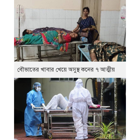
বৌভাতের খাবার খেয়ে অসুস্থ কনের ৭ আত্মীয়