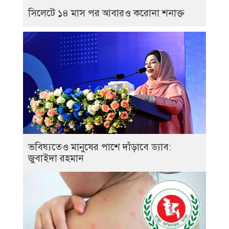
সিলেটে ১৪ মাস পর আবারও করোনা শনাক্ত
ভবিষ্যতেও মানুষের পাশে দাঁড়াবে ড্যাব:
জুবাইদা রহমান