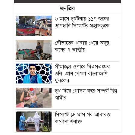
জনপ্রিয়
৬ মাসে দুর্ঘটনায় ১১৭ জনের
প্রাণহানি সিলেটের মহাসড়কে
বৌভাতের খাবার খেয়ে অসুস্থ
কনের ৭ আত্মীয়
সীমান্তের ওপারে বিএসএফের
গুলি, প্রাণ গেলো বাংলাদেশি
যুবকের
দুধ দিয়ে গোসল করে সম্পর্ক ছিন্ন
স্বামীর
সিলেটে ১৪ মাস পর আবারও
করোনা শনাক্ত