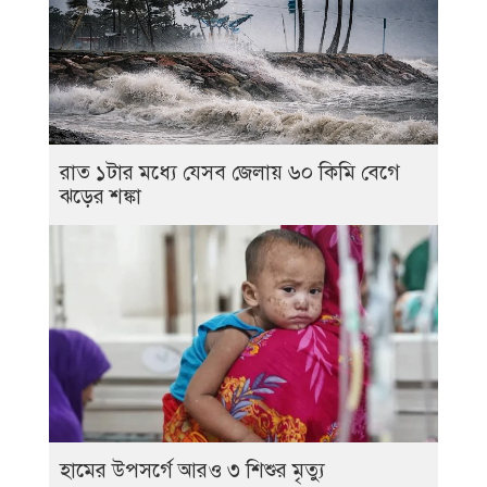
রাত ১টার মধ্যে যেসব জেলায় ৬০ কিমি বেগে
ঝড়ের শঙ্কা
হামের উপসর্গে আরও ৩ শিশুর মৃত্যু