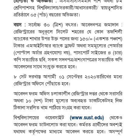
যােগ্যতা ও অভিজ্ঞতা :
এসএসসি/সমমান পাশ অথবা ৮ম
শ্রেণিপাশসহ বিশ্ববিদ্যালয়/সরকারী/আধাসরকারী/ স্বায়ত্বশাসিত
প্রতিষ্ঠানে ০৫ (পাঁচ) বছরের অভিজ্ঞতা।
বয়স :
সর্বোচ্চ ৩০ (ত্রিশ) বৎসর। আবেদনপত্র জমাদান :
রেজিস্ট্রারের অনুকূলে সিলেট শহরের যে কোন তফশিলী
ব্যাংকের শাখার উপর উক্ত পদের জন্য ১৫০/= (একশত পঞ্চাশ)
টাকার এমআইসিআর ব্যাংক ড্রাফট অথবা সমমূল্যের পেঅর্ডার
(পােস্টাল অর্ডার গ্রহণযােগ্য নয়), পাসপাের্ট সাইজের ৪ (চার)
কপি সত্যায়িত ছবি, সকল সদনপত্র/প্রশংসাপত্রের সত্যায়িত কপি
আবেদনের সাথে সংযুক্ত করতে হবে।
৮ সেট দরখাস্ত আগামী ০১ সেপ্টেম্বর ২০২০তারিখের মধ্যে
রেজিস্ট্রার অফিসে পৌঁছাতে হবে।
আবেদন ফরম অফিস চলাকালীন রেজিস্ট্রার দপ্তর থেকে সরাসরি
অথবা ১০ (দশ) টাকা মূল্যের অব্যবহৃত ডাকটিকেটসহ নিজ
ঠিকানা সম্বলিত খাম পাঠিয়ে সংগ্রহ করা যাবে।
বিশ্ববিদ্যালয়ের ওয়েবসাইট
(www.sust.edu)
থেকেও
আবেদন ফরম ডাউনলােড করা যাবে। কর্মরত প্রার্থীদের অবশ্যই
যথাযথ কর্তৃপক্ষের মাধ্যমে আবেদন করতে হবে। অসম্পূর্ণ