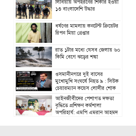
লিবিয়ায় অপহরণের শিকার হওয়া
১৩ বাংলাদেশি উদ্ধার
ধর্ষণের মামলায় কনটেন্ট ক্রিয়েটর
রিপন মিয়া গ্রেপ্তার
রাত ১টার মধ্যে যেসব জেলায় ৬০
কিমি বেগে ঝড়ের শঙ্কা
ওসমানীনগরে দুই বাসের
মুখোমুখি সংঘর্ষে নিহত ৯ : সিউক
চেয়ারম্যান কয়েস লোদীর শোক
‎আইনজীবীদের পেশাগত দক্ষতা
বৃদ্ধিতে প্রশিক্ষণ কর্মশালা
অপরিহার্য: এমপি এমরান আহমদ
চৌধুরী
বিয়ে না করার কারণ জানালেন