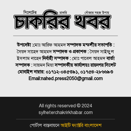
আমিশা
হামের উপসর্গে আরও ৩ শিশুর
মৃত্যু
আকাশ ছোঁয়া নিত্যপণ্যের দাম
উপদেষ্টা :
মোঃ আরিফ আহমদ
সম্পাদক মন্ডলীর সভাপতি :
২০০ টাকার নিচে নেই মাছ ও
সৈয়দ সাহেদ আহমদ
সম্পাদক ও প্রকাশক :
সৈয়দ সাইফুুল
মুরগি
ইসলাম নাহেদ
নির্বাহী সম্পাদক :
মোঃ পাবেল আহমদ
বার্তা
সিলেটে দুই বাসের মুখোমুখি
সম্পাদক :
সায়মন মিয়া
সম্পাদকীয় কার্যালয়ঃ রায়নগর সিলেট
সংঘর্ষে নিহত ৯
মোবাইল নাম্বার:
০১৭১২-০৪৫৩৯১, ০১৭৫৪-২৮৬৬৯৩
Email:
nahed.press2050@gmail.com
বোনের বিয়ের কেনাকাটা শেষে
আর বাড়ি ফেরা হলো না ভাইয়ের
All rights reserved © 2024
শাহজালাল জামেয়া ইসলামিয়ায়
sylheterchakrirkhabar.com
বার্ষিক সাংস্কৃতিক পুরস্কার বিতরণ
সম্পন্ন
পোর্টাল বাস্তবায়নে
আইটি ফ্যাক্টরি বাংলাদেশ