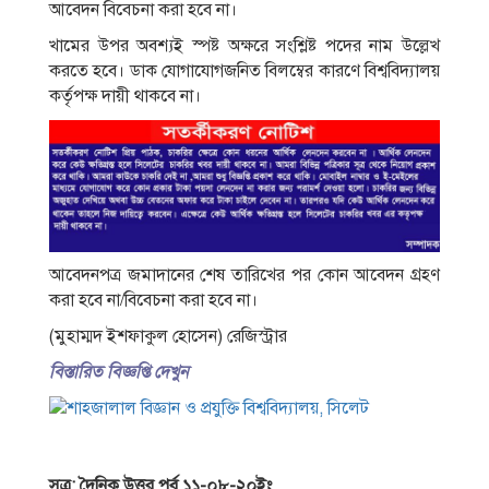
আবেদন বিবেচনা করা হবে না।
খামের উপর অবশ্যই স্পষ্ট অক্ষরে সংশ্লিষ্ট পদের নাম উল্লেখ
করতে হবে। ডাক যােগাযােগজনিত বিলম্বের কারণে বিশ্ববিদ্যালয়
কর্তৃপক্ষ দায়ী থাকবে না।
আবেদনপত্র জমাদানের শেষ তারিখের পর কোন আবেদন গ্রহণ
করা হবে না/বিবেচনা করা হবে না।
(মুহাম্মদ ইশফাকুল হােসেন) রেজিস্ট্রার
বিস্তারিত বিজ্ঞপ্তি দেখুন
সূত্র: দৈনিক উত্তর পূর্ব ১১-০৮-২০ইং