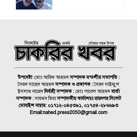
সমাজের পিছিয়ে পড়া দরিদ্র
মানুষের পাশে দাড়িয়ে আমাদের
কাজ করে যেতে হবে: ভিপি
মাহবুবুল হক চৌধুরী
হাম ও উপসর্গে আরও ৪ শিশুর
মৃত্যু, নতুন রোগী ৭৭৬
চিকিৎসক সমাবেশের উদ্বোধন
উপদেষ্টা :
মোঃ আরিফ আহমদ
সম্পাদক মন্ডলীর সভাপতি :
করলেন প্রধানমন্ত্রী
সৈয়দ সাহেদ আহমদ
সম্পাদক ও প্রকাশক :
সৈয়দ সাইফুুল
ইসলাম নাহেদ
নির্বাহী সম্পাদক :
মোঃ পাবেল আহমদ
বার্তা
তুরস্কের ক্লাবে যোগ দিয়েই জমি
সম্পাদক :
সায়মন মিয়া
সম্পাদকীয় কার্যালয়ঃ রায়নগর সিলেট
উপহার পেলেন সালাহ
মোবাইল নাম্বার:
০১৭১২-০৪৫৩৯১, ০১৭৫৪-২৮৬৬৯৩
Email:
nahed.press2050@gmail.com
সাত বছরে মোটরসাইকেল
দুর্ঘটনায় ঝরেছে ১৫ হাজারের
বেশি প্রাণ