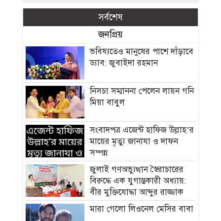
সর্বশেষ
জনপ্রিয়
ভবিষ্যতেও মানুষের পাশে দাঁড়াবে
ড্যাব: জুবাইদা রহমান
নিসচা সম্মাননা পেলেন লায়ন গনি
মিয়া বাবুল
সংবাদপত্র এজেন্ট হাফিজ উল্লাহ’র
মায়ের মৃত্যু জানাযা ও দাফন
সম্পন্ন
জুলাই গণঅভ্যুত্থান স্বৈরাচারের
বিরুদ্ধে এক যুগান্তকারী অধ্যায়:
বীর মুক্তিযোদ্ধা আব্দুর রাজ্জাক
মারা গেলো লিওনেল মেসির বাবা