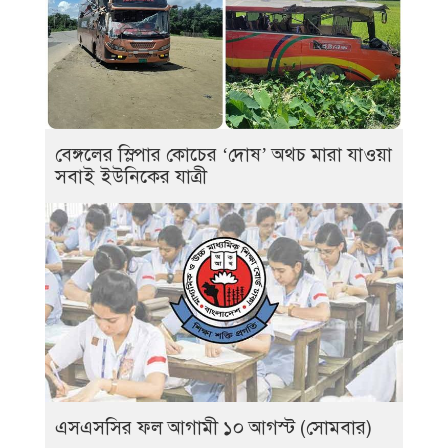
বেঙ্গলের স্লিপার কোচের ‘দোষ’ অথচ মারা যাওয়া
সবাই ইউনিকের যাত্রী
এসএসসির ফল আগামী ১০ আগস্ট (সোমবার)