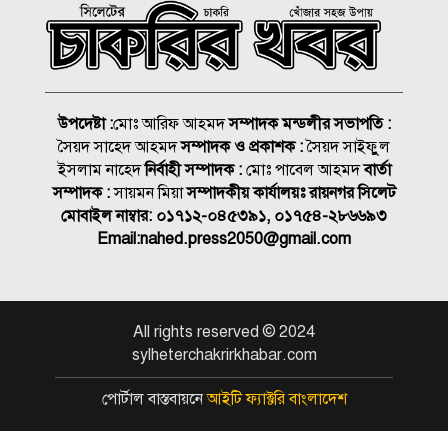
হবে সংসদে
১৮নং ওয়ার্ড বিএনপির উদ্যোগে
মতবিনিময় ও উন্মুক্ত আলোচনা
সভা
উপদেষ্টা :
মোঃ আরিফ আহমদ
সম্পাদক মন্ডলীর সভাপতি :
সৈয়দ সাহেদ আহমদ
সম্পাদক ও প্রকাশক :
সৈয়দ সাইফুুল
কিনব্রিজ আড়াল করে ‘আই লাভ
ইসলাম নাহেদ
নির্বাহী সম্পাদক :
মোঃ পাবেল আহমদ
বার্তা
সিলেট’ সাইনেজ কেন?
সম্পাদক :
সায়মন মিয়া
সম্পাদকীয় কার্যালয়ঃ রায়নগর সিলেট
মোবাইল নাম্বার:
০১৭১২-০৪৫৩৯১, ০১৭৫৪-২৮৬৬৯৩
সিলেট মহানগর বিএনপির
Email:
nahed.press2050@gmail.com
সভাপতির দায়িত্বে ফিরলেন নাসিম
জুলাইয়ে সড়কে ঝরলো ৪১৬ প্রাণ
All rights reserved © 2024
sylheterchakrirkhabar.com
আইসিইউতে হাতকড়া পরে
পোর্টাল বাস্তবায়নে
আইটি ফ্যাক্টরি বাংলাদেশ
ভাইরাল হওয়া আ’লীগ নেতার
মৃত্যু