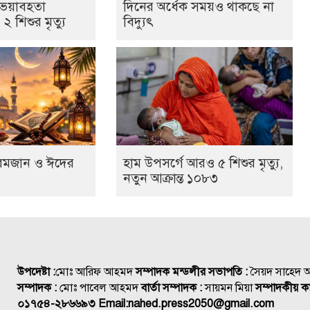
 ভয়াবহতা
দিনের অর্ধেক সময়ও থাকছে না
 শিশুর মৃত্যু
বিদ্যুৎ
রমজান ও ঈদের
হাম উপসর্গে আরও ৫ শিশুর মৃত্যু,
নতুন আক্রান্ত ১০৮৩
উপদেষ্টা :
মোঃ আরিফ আহমদ
সম্পাদক মন্ডলীর সভাপতি :
সৈয়দ সাহেদ
সম্পাদক :
মোঃ পাবেল আহমদ
বার্তা সম্পাদক :
সায়মন মিয়া
সম্পাদকীয় কা
০১৭৫৪-২৮৬৬৯৩
Email:
nahed.press2050@gmail.com