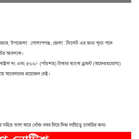
াজার, উপজেলা : গােলাপগঞ্জ, জেলা : সিলেট এর জন্য শূন্য পদে
েটর আবশ্যক।
, মােবাইল নং এবং ৫০০/- (পাঁচশত) টাকার ব্যাংক ড্রাফট (অফেরতযোগ্য)
ায় আবেদনের প্রয়ােজন নেই।
র সহিত ভাল করে খোঁজ খবর নিয়ে নিজ দায়িত্বে চাকরির জন্য