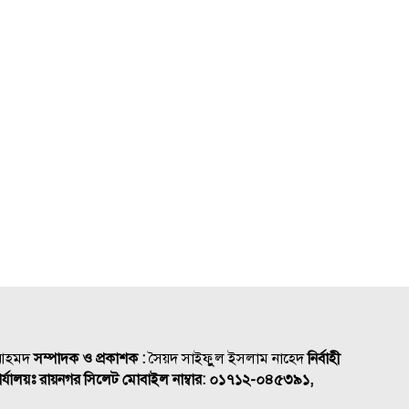
 আহমদ
সম্পাদক ও প্রকাশক :
সৈয়দ সাইফুুল ইসলাম নাহেদ
নির্বাহী
র্যালয়ঃ রায়নগর সিলেট
মোবাইল নাম্বার:
০১৭১২-০৪৫৩৯১,