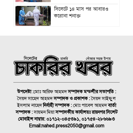
সিলেটে ১৪ মাস পর আবারও
করোনা শনাক্ত
ভবিষ্যতেও মানুষের পাশে দাঁড়াবে
ড্যাব: জুবাইদা রহমান
নিসচা সম্মাননা পেলেন লায়ন গনি
মিয়া বাবুল
সংবাদপত্র এজেন্ট হাফিজ উল্লাহ’র
মায়ের মৃত্যু জানাযা ও দাফন
উপদেষ্টা :
মোঃ আরিফ আহমদ
সম্পাদক মন্ডলীর সভাপতি :
সম্পন্ন
সৈয়দ সাহেদ আহমদ
সম্পাদক ও প্রকাশক :
সৈয়দ সাইফুুল
জুলাই গণঅভ্যুত্থান স্বৈরাচারের
ইসলাম নাহেদ
নির্বাহী সম্পাদক :
মোঃ পাবেল আহমদ
বার্তা
বিরুদ্ধে এক যুগান্তকারী অধ্যায়:
সম্পাদক :
সায়মন মিয়া
সম্পাদকীয় কার্যালয়ঃ রায়নগর সিলেট
বীর মুক্তিযোদ্ধা আব্দুর রাজ্জাক
মোবাইল নাম্বার:
০১৭১২-০৪৫৩৯১, ০১৭৫৪-২৮৬৬৯৩
Email:
nahed.press2050@gmail.com
মারা গেলো লিওনেল মেসির বাবা