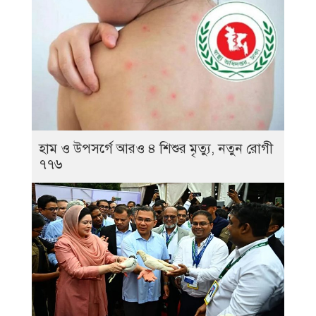
হাম ও উপসর্গে আরও ৪ শিশুর মৃত্যু, নতুন রোগী
৭৭৬