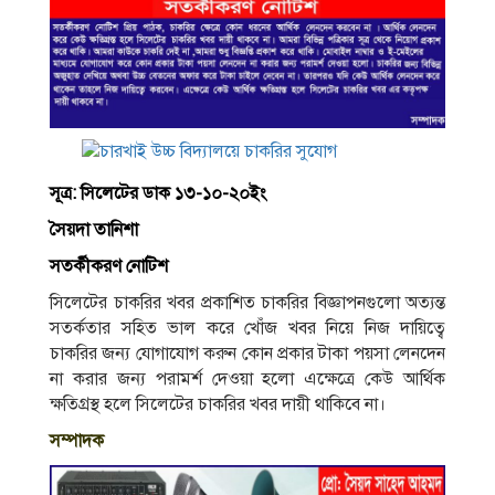
সূত্র: সিলেটের ডাক ১৩-১০-২০ইং
সৈয়দা তানিশা
সতর্কীকরণ নােটিশ
সিলেটের চাকরির খবর প্রকাশিত চাকরির বিজ্ঞাপনগুলাে অত্যন্ত
সতর্কতার সহিত ভাল করে খোঁজ খবর নিয়ে নিজ দায়িত্বে
চাকরির জন্য যােগাযােগ করুন কোন প্রকার টাকা পয়সা লেনদেন
না করার জন্য পরামর্শ দেওয়া হলাে এক্ষেত্রে কেউ আর্থিক
ক্ষতিগ্রস্থ হলে সিলেটের চাকরির খবর দায়ী থাকিবে না।
সম্পাদক