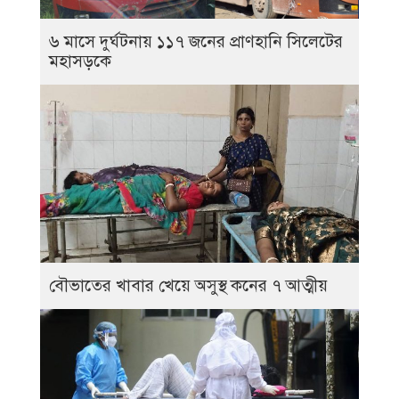
৬ মাসে দুর্ঘটনায় ১১৭ জনের প্রাণহানি সিলেটের
মহাসড়কে
বৌভাতের খাবার খেয়ে অসুস্থ কনের ৭ আত্মীয়