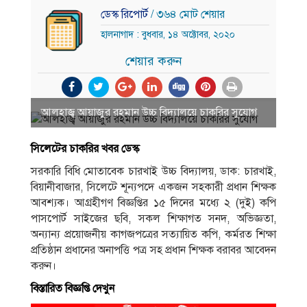
ডেস্ক রিপোর্ট
/ ৩৬৪ মোট শেয়ার
হালনাগাদ : বুধবার, ১৪ অক্টোবর, ২০২০
শেয়ার করুন
আলহাজ্ব আয়াজুর রহমান উচ্চ বিদ্যালয়ে চাকরির সুযোগ
সিলেটের চাকরির খবর ডেস্ক
সরকারি বিধি মােতাবেক চারখাই উচ্চ বিদ্যালয়, ডাক: চারখাই,
বিয়ানীবাজার, সিলেটে শূন্যপদে একজন সহকারী প্রধান শিক্ষক
আবশ্যক। আগ্রহীগণ বিজ্ঞপ্তির ১৫ দিনের মধ্যে ২ (দুই) কপি
পাসপাের্ট সাইজের ছবি, সকল শিক্ষাগত সনদ, অভিজ্ঞতা,
অন্যান্য প্রয়ােজনীয় কাগজপত্রের সত্যায়িত কপি, কর্মরত শিক্ষা
প্রতিষ্ঠান প্রধানের অনাপত্তি পত্র সহ প্রধান শিক্ষক বরাবর আবেদন
করুন।
বিস্তারিত বিজ্ঞপ্তি দেখুন