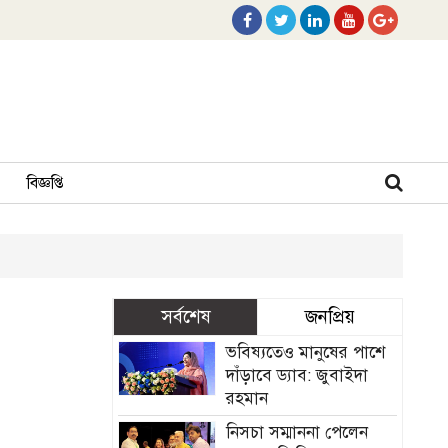
বিজ্ঞপ্তি
সর্বশেষ
জনপ্রিয়
ভবিষ্যতেও মানুষের পাশে
দাঁড়াবে ড্যাব: জুবাইদা
রহমান
নিসচা সম্মাননা পেলেন