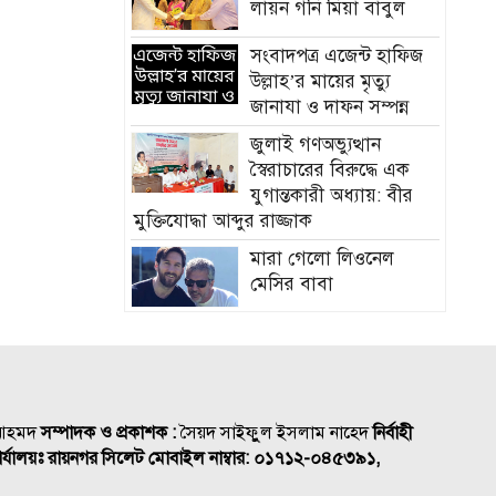
লায়ন গনি মিয়া বাবুল
সংবাদপত্র এজেন্ট হাফিজ
উল্লাহ’র মায়ের মৃত্যু
জানাযা ও দাফন সম্পন্ন
জুলাই গণঅভ্যুত্থান
স্বৈরাচারের বিরুদ্ধে এক
যুগান্তকারী অধ্যায়: বীর
মুক্তিযোদ্ধা আব্দুর রাজ্জাক
মারা গেলো লিওনেল
মেসির বাবা
সমাজের পিছিয়ে পড়া দরিদ্র
মানুষের পাশে দাড়িয়ে
আমাদের কাজ করে যেতে
হবে: ভিপি মাহবুবুল হক চৌধুরী
 আহমদ
সম্পাদক ও প্রকাশক :
সৈয়দ সাইফুুল ইসলাম নাহেদ
নির্বাহী
হাম ও উপসর্গে আরও ৪
র্যালয়ঃ রায়নগর সিলেট
মোবাইল নাম্বার:
০১৭১২-০৪৫৩৯১,
শিশুর মৃত্যু, নতুন রোগী