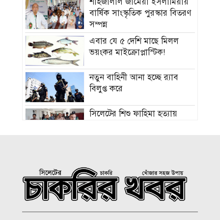
শাহজালাল জামেয়া ইসলামিয়ায়
বার্ষিক সাংস্কৃতিক পুরস্কার বিতরণ
সম্পন্ন
এবার যে ৫ দেশি মাছে মিলল
ভয়ংকর মাইক্রোপ্লাস্টিক!
নতুন বাহিনী আনা হচ্ছে র‍্যাব
বিলুপ্ত করে
সিলেটের শিশু ফাহিমা হত্যায়
জাকিরের মৃত্যুদণ্ড
বাংলাদেশ চা বোর্ডে বড় নিয়োগ
রাষ্ট্রপতি নির্বাচন ২০ আগস্ট, ভোট
হবে সংসদে