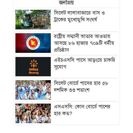
জনপ্রিয়
সিলেট লালাবাজারে বাস ও
ট্রাকের মুখোমুখি সংঘর্ষ
রাষ্ট্রীয় সম্মানী ভাতার আওতায়
আসছে ৮৬ হাজার ৭০৯টি ধর্মীয়
প্রতিষ্ঠান
এইচএসসি পাসে আড়ংয়ে চাকরি
সুযোগ
সিলেট বোর্ডে পাসের হার ৫৮
দশমিক ৩৩ শতাংশ
এসএসসি: কোন বোর্ডে পাশের
হার কত?
এসএসসির ফল জানার একদিন