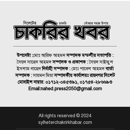
আগে না ফেরার দেশে রেজা
এসএসসি পরীক্ষার ফল প্রকাশ,
পাসের হার ৬২.২৫ শতাংশ
৩১২ প্রতিষ্ঠানে কেউই পাস করেনি
উপদেষ্টা :
মোঃ আরিফ আহমদ
সম্পাদক মন্ডলীর সভাপতি :
সৈয়দ সাহেদ আহমদ
সম্পাদক ও প্রকাশক :
সৈয়দ সাইফুুল
ইলিয়াস আলী ‘গুম’: উইং
ইসলাম নাহেদ
নির্বাহী সম্পাদক :
মোঃ পাবেল আহমদ
বার্তা
কমান্ডার সাইফের বিরুদ্ধে গ্রেপ্তারি
সম্পাদক :
সায়মন মিয়া
সম্পাদকীয় কার্যালয়ঃ রায়নগর সিলেট
পরোয়ানা
মোবাইল নাম্বার:
০১৭১২-০৪৫৩৯১, ০১৭৫৪-২৮৬৬৯৩
Email:
nahed.press2050@gmail.com
হবিগঞ্জে ত্রিমুখী সংঘর্ষে নিহত ২
সিলেট মহানগর বিএনপি সভাপতি
All rights reserved © 2024
নাসিম হোসাইনের
sylheterchakrirkhabar.com
আনুষ্ঠানিকভাবে দায়িত্ব গ্রহণ