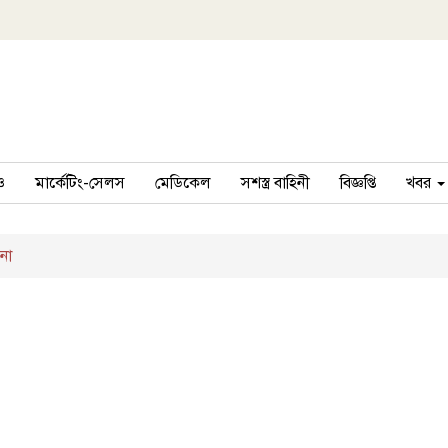
ও
মার্কেটিং-সেলস
মেডিকেল
সশস্ত্র বাহিনী
বিজ্ঞপ্তি
খবর
না