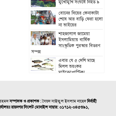
মুখোমুখি সংঘর্ষে নিহত ৯
বোনের বিয়ের কেনাকাটা
শেষে আর বাড়ি ফেরা হলো
না ভাইয়ের
শাহজালাল জামেয়া
ইসলামিয়ায় বার্ষিক
সাংস্কৃতিক পুরস্কার বিতরণ
সম্পন্ন
এবার যে ৫ দেশি মাছে
মিলল ভয়ংকর
মাইক্রোপ্লাস্টিক!
নতুন বাহিনী আনা হচ্ছে
র‍্যাব বিলুপ্ত করে
সিলেটের শিশু ফাহিমা
 আহমদ
সম্পাদক ও প্রকাশক :
সৈয়দ সাইফুুল ইসলাম নাহেদ
নির্বাহী
হত্যায় জাকিরের মৃত্যুদণ্ড
র্যালয়ঃ রায়নগর সিলেট
মোবাইল নাম্বার:
০১৭১২-০৪৫৩৯১,
বাংলাদেশ চা বোর্ডে বড়