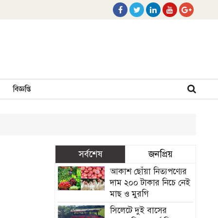
বিজ্ঞপ্তি
সর্বশেষ
জনপ্রিয়
আকাশ ছোঁয়া নিত্যপণ্যের
দাম ২০০ টাকার নিচে নেই
মাছ ও মুরগি
সিলেটে দুই বাসের