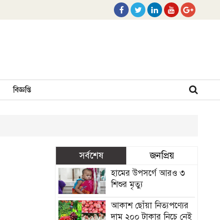
বিজ্ঞপ্তি
সর্বশেষ
জনপ্রিয়
হামের উপসর্গে আরও ৩
শিশুর মৃত্যু
আকাশ ছোঁয়া নিত্যপণ্যের
দাম ২০০ টাকার নিচে নেই