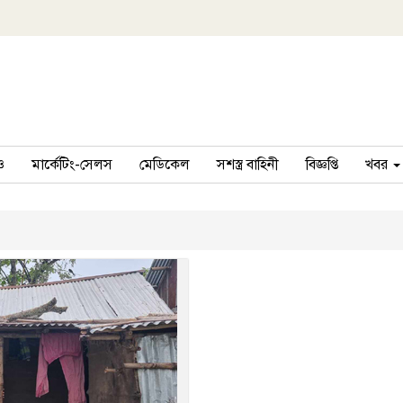
ও
মার্কেটিং-সেলস
মেডিকেল
সশস্ত্র বাহিনী
বিজ্ঞপ্তি
খবর