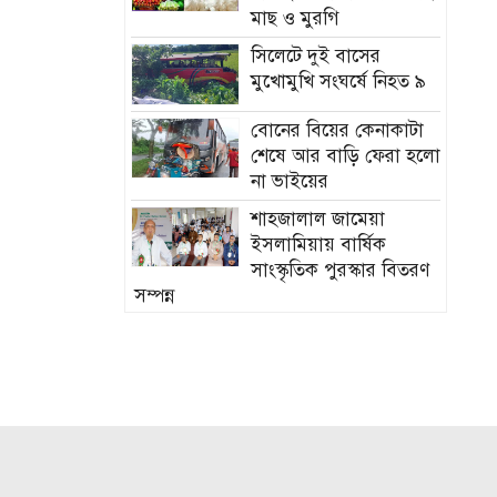
মাছ ও মুরগি
সিলেটে দুই বাসের
মুখোমুখি সংঘর্ষে নিহত ৯
বোনের বিয়ের কেনাকাটা
শেষে আর বাড়ি ফেরা হলো
না ভাইয়ের
শাহজালাল জামেয়া
ইসলামিয়ায় বার্ষিক
সাংস্কৃতিক পুরস্কার বিতরণ
সম্পন্ন
এবার যে ৫ দেশি মাছে
মিলল ভয়ংকর
মাইক্রোপ্লাস্টিক!
নতুন বাহিনী আনা হচ্ছে
র‍্যাব বিলুপ্ত করে
সিলেটের শিশু ফাহিমা