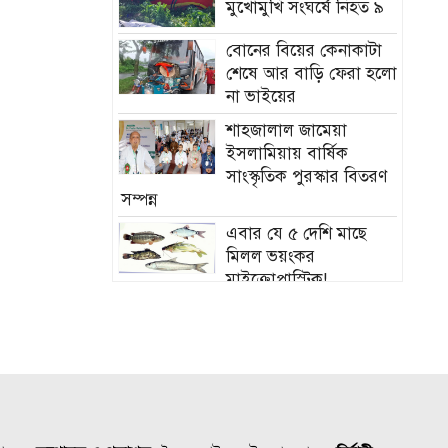
মুখোমুখি সংঘর্ষে নিহত ৯
বোনের বিয়ের কেনাকাটা
শেষে আর বাড়ি ফেরা হলো
না ভাইয়ের
শাহজালাল জামেয়া
ইসলামিয়ায় বার্ষিক
সাংস্কৃতিক পুরস্কার বিতরণ
সম্পন্ন
এবার যে ৫ দেশি মাছে
মিলল ভয়ংকর
মাইক্রোপ্লাস্টিক!
নতুন বাহিনী আনা হচ্ছে
র‍্যাব বিলুপ্ত করে
সিলেটের শিশু ফাহিমা
হত্যায় জাকিরের মৃত্যুদণ্ড
বাংলাদেশ চা বোর্ডে বড়