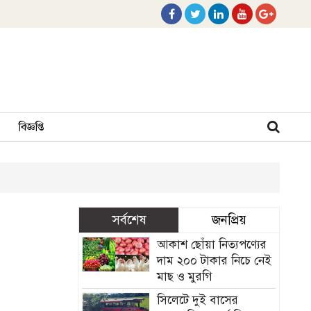
বিজ্ঞপ্তি
সর্বশেষ
জনপ্রিয়
আকাশ ছোঁয়া নিত্যপণ্যের
দাম ২০০ টাকার নিচে নেই
মাছ ও মুরগি
সিলেটে দুই বাসের