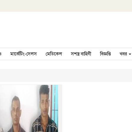
ও
মার্কেটিং-সেলস
মেডিকেল
সশস্ত্র বাহিনী
বিজ্ঞপ্তি
খবর