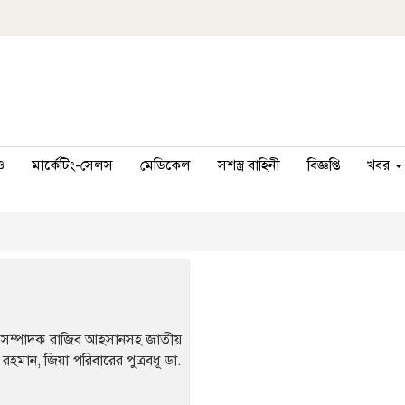
ও
মার্কেটিং-সেলস
মেডিকেল
সশস্ত্র বাহিনী
বিজ্ঞপ্তি
খবর
াধারণ সম্পাদক রাজিব আহসানসহ জাতীয়
ক রহমান, জিয়া পরিবারের পুত্রবধূ ডা.