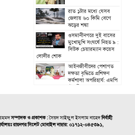
রাত ১টার মধ্যে যেসব
জেলায় ৬০ কিমি বেগে
ঝড়ের শঙ্কা
ওসমানীনগরে দুই বাসের
মুখোমুখি সংঘর্ষে নিহত ৯ :
সিউক চেয়ারম্যান কয়েস
লোদীর শোক
‎আইনজীবীদের পেশাগত
দক্ষতা বৃদ্ধিতে প্রশিক্ষণ
কর্মশালা অপরিহার্য: এমপি
এমরান আহমদ চৌধুরী
বিয়ে না করার কারণ
জানালেন আমিশা
হামের উপসর্গে আরও ৩
 আহমদ
সম্পাদক ও প্রকাশক :
সৈয়দ সাইফুুল ইসলাম নাহেদ
নির্বাহী
শিশুর মৃত্যু
র্যালয়ঃ রায়নগর সিলেট
মোবাইল নাম্বার:
০১৭১২-০৪৫৩৯১,