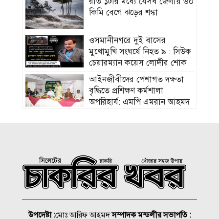
রাত ১টার মধ্যে যেসব জেলায় ৬০
কিমি বেগে ঝড়ের শঙ্কা
ওসমানীনগরে দুই বাসের
মুখোমুখি সংঘর্ষে নিহত ৯ : সিউক
চেয়ারম্যান কয়েস লোদীর শোক
‎আইনজীবীদের পেশাগত দক্ষতা
বৃদ্ধিতে প্রশিক্ষণ কর্মশালা
অপরিহার্য: এমপি এমরান আহমদ
চৌধুরী
বিয়ে না করার কারণ জানালেন
আমিশা
হামের উপসর্গে আরও ৩ শিশুর
মৃত্যু
আকাশ ছোঁয়া নিত্যপণ্যের দাম
উপদেষ্টা :
মোঃ আরিফ আহমদ
সম্পাদক মন্ডলীর সভাপতি :
২০০ টাকার নিচে নেই মাছ ও