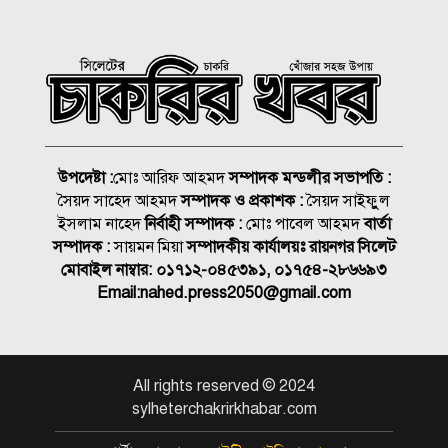
সিলেটে হামের উপসর্গে আরও ৩
জনের মৃত্যু
দাবানলে পুড়ছে কানাডা, সরানো
হয়েছে ২০ হাজারের বেশি মানুষ
উপদেষ্টা :
মোঃ আরিফ আহমদ
সম্পাদক মন্ডলীর সভাপতি :
সৈয়দ সাহেদ আহমদ
সম্পাদক ও প্রকাশক :
সৈয়দ সাইফুুল
৬ মাসে দুর্ঘটনায় ১১৭ জনের
ইসলাম নাহেদ
নির্বাহী সম্পাদক :
মোঃ পাবেল আহমদ
বার্তা
প্রাণহানি সিলেটের মহাসড়কে
সম্পাদক :
সায়মন মিয়া
সম্পাদকীয় কার্যালয়ঃ রায়নগর সিলেট
মোবাইল নাম্বার:
০১৭১২-০৪৫৩৯১, ০১৭৫৪-২৮৬৬৯৩
বৌভাতের খাবার খেয়ে অসুস্থ
Email:
nahed.press2050@gmail.com
কনের ৭ আত্মীয়
সীমান্তের ওপারে বিএসএফের
All rights reserved © 2024
গুলি, প্রাণ গেলো বাংলাদেশি
sylheterchakrirkhabar.com
যুবকের