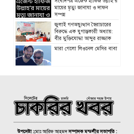
সংবাদপত্র এজেন্ট হাফিজ উল্লাহ’র
মায়ের মৃত্যু জানাযা ও দাফন
সম্পন্ন
জুলাই গণঅভ্যুত্থান স্বৈরাচারের
বিরুদ্ধে এক যুগান্তকারী অধ্যায়:
বীর মুক্তিযোদ্ধা আব্দুর রাজ্জাক
মারা গেলো লিওনেল মেসির বাবা
সমাজের পিছিয়ে পড়া দরিদ্র
মানুষের পাশে দাড়িয়ে আমাদের
কাজ করে যেতে হবে: ভিপি
মাহবুবুল হক চৌধুরী
হাম ও উপসর্গে আরও ৪ শিশুর
মৃত্যু, নতুন রোগী ৭৭৬
চিকিৎসক সমাবেশের উদ্বোধন
উপদেষ্টা :
মোঃ আরিফ আহমদ
সম্পাদক মন্ডলীর সভাপতি :
করলেন প্রধানমন্ত্রী