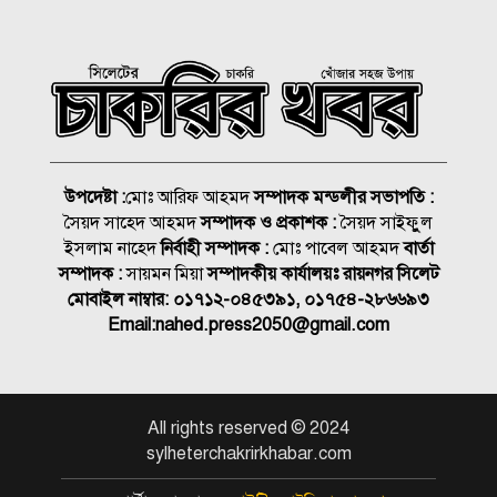
ড্যাব: জুবাইদা রহমান
নিসচা সম্মাননা পেলেন লায়ন গনি
মিয়া বাবুল
সংবাদপত্র এজেন্ট হাফিজ উল্লাহ’র
মায়ের মৃত্যু জানাযা ও দাফন
উপদেষ্টা :
মোঃ আরিফ আহমদ
সম্পাদক মন্ডলীর সভাপতি :
সম্পন্ন
সৈয়দ সাহেদ আহমদ
সম্পাদক ও প্রকাশক :
সৈয়দ সাইফুুল
জুলাই গণঅভ্যুত্থান স্বৈরাচারের
ইসলাম নাহেদ
নির্বাহী সম্পাদক :
মোঃ পাবেল আহমদ
বার্তা
বিরুদ্ধে এক যুগান্তকারী অধ্যায়:
সম্পাদক :
সায়মন মিয়া
সম্পাদকীয় কার্যালয়ঃ রায়নগর সিলেট
বীর মুক্তিযোদ্ধা আব্দুর রাজ্জাক
মোবাইল নাম্বার:
০১৭১২-০৪৫৩৯১, ০১৭৫৪-২৮৬৬৯৩
Email:
nahed.press2050@gmail.com
মারা গেলো লিওনেল মেসির বাবা
সমাজের পিছিয়ে পড়া দরিদ্র
All rights reserved © 2024
মানুষের পাশে দাড়িয়ে আমাদের
sylheterchakrirkhabar.com
কাজ করে যেতে হবে: ভিপি
মাহবুবুল হক চৌধুরী