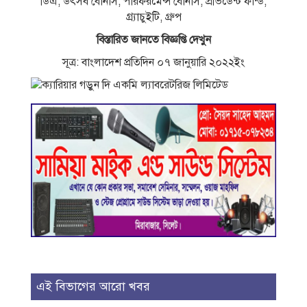
ডিএ, উৎসব বােনাস, পারফরমেন্স বােনাস, প্রভিডেন্ট ফান্ড,
গ্র্যাচুইটি, গ্রুপ
বিস্তারিত জানতে বিজ্ঞপ্তি দেখুন
সূত্র: বাংলাদেশ প্রতিদিন ০৭ জানুয়ারি ২০২২ইং
এই বিভাগের আরো খবর