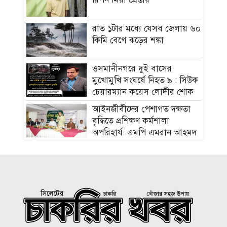
রাত ১টার মধ্যে যেসব জেলায় ৬০
কিমি বেগে ঝড়ের শঙ্কা
ওসমানীনগরে দুই বাসের
মুখোমুখি সংঘর্ষে নিহত ৯ : সিউক
চেয়ারম্যান কয়েস লোদীর শোক
‎আইনজীবীদের পেশাগত দক্ষতা
বৃদ্ধিতে প্রশিক্ষণ কর্মশালা
অপরিহার্য: এমপি এমরান আহমদ
চৌধুরী
বিয়ে না করার কারণ জানালেন
আমিশা
হামের উপসর্গে আরও ৩ শিশুর
মৃত্যু