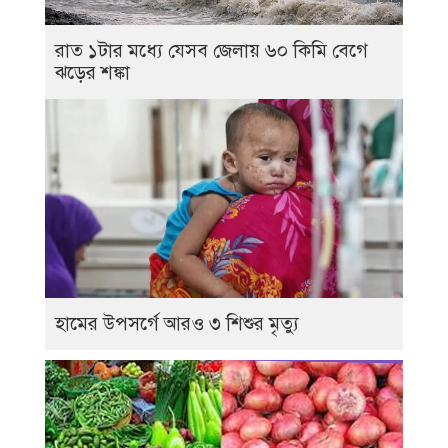
রাত ১টার মধ্যে যেসব জেলায় ৬০ কিমি বেগে
ঝড়ের শঙ্কা
হামের উপসর্গে আরও ৩ শিশুর মৃত্যু