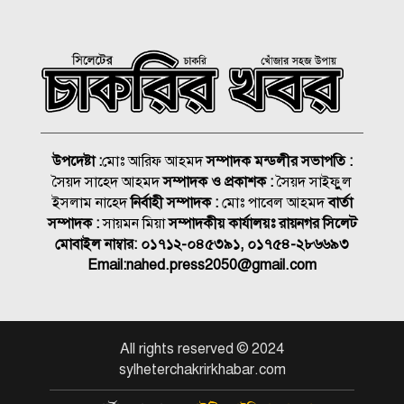
১৮নং ওয়ার্ড বিএনপির উদ্যোগে
মতবিনিময় ও উন্মুক্ত আলোচনা
সভা
কিনব্রিজ আড়াল করে ‘আই লাভ
সিলেট’ সাইনেজ কেন?
উপদেষ্টা :
মোঃ আরিফ আহমদ
সম্পাদক মন্ডলীর সভাপতি :
সৈয়দ সাহেদ আহমদ
সম্পাদক ও প্রকাশক :
সৈয়দ সাইফুুল
সিলেট মহানগর বিএনপির
ইসলাম নাহেদ
নির্বাহী সম্পাদক :
মোঃ পাবেল আহমদ
বার্তা
সভাপতির দায়িত্বে ফিরলেন নাসিম
সম্পাদক :
সায়মন মিয়া
সম্পাদকীয় কার্যালয়ঃ রায়নগর সিলেট
মোবাইল নাম্বার:
০১৭১২-০৪৫৩৯১, ০১৭৫৪-২৮৬৬৯৩
জুলাইয়ে সড়কে ঝরলো ৪১৬ প্রাণ
Email:
nahed.press2050@gmail.com
আইসিইউতে হাতকড়া পরে
All rights reserved © 2024
ভাইরাল হওয়া আ’লীগ নেতার
sylheterchakrirkhabar.com
মৃত্যু
বোয়ালখালীতে ট্রাকের সাথে