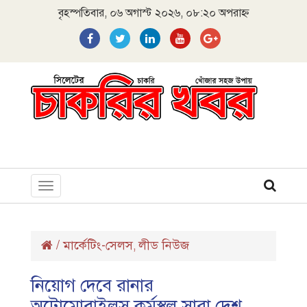
বৃহস্পতিবার, ০৬ অগাস্ট ২০২৬, ০৮:২০ অপরাহ্ন
Toggle
navigation
/
মার্কেটিং-সেলস
লীড নিউজ
,
নিয়োগ দেবে রানার
অটোমোবাইলস,কর্মস্থল সারা দেশ