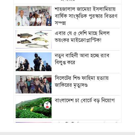
শাহজালাল জামেয়া ইসলামিয়ায়
বার্ষিক সাংস্কৃতিক পুরস্কার বিতরণ
সম্পন্ন
এবার যে ৫ দেশি মাছে মিলল
ভয়ংকর মাইক্রোপ্লাস্টিক!
নতুন বাহিনী আনা হচ্ছে র‍্যাব
বিলুপ্ত করে
সিলেটের শিশু ফাহিমা হত্যায়
জাকিরের মৃত্যুদণ্ড
বাংলাদেশ চা বোর্ডে বড় নিয়োগ
রাষ্ট্রপতি নির্বাচন ২০ আগস্ট, ভোট
হবে সংসদে