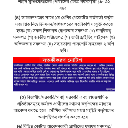
শহীদ মুক্তিযােদ্ধাদের পােষ্যদের ক্ষেত্রে বয়সসীমা ১৮-৩২
বছর।
(৪)
আবেদনপত্রের সাথে ১ম শ্রেণির গেজেটেড কর্মকর্তা কর্তৃক
সত্যায়িত নিম্নোক্ত সনদ/কাগজপত্রের ফটোকপি সংযুক্ত করতে
হবেঃ (ক) সকল শিক্ষাগত যােগ্যতার সনদপত্র (খ) নাগরিকত্ব
সনদপত্র (গ) জাতীয় পরিচয়পত্র (ঘ) ভারী ড্রাইভিং লাইসেন্স (ঙ)
অভিজ্ঞতার সনদপত্র (চ) সদ্যতােলা পাসপাের্ট সাইজের ২ কপি
ছবি।
(৫)
বিভাগীয়/সরকারি/আধা| সরকারি এবং স্বায়ত্তশাসিত
প্রতিষ্ঠানসমূহে কর্মরত প্রার্থীদের যথাযথ কর্তৃপক্ষের মাধ্যমে
আবেদন করতে হবে। মৌখিক পরীক্ষার সময় সংশ্লিষ্ট কর্তৃপক্ষের
অনাপত্তিপত্র প্রদর্শন করতে হবে।
(৬)
বিভিন্ন কোটায় আবেদনকারী প্রার্থীদের যথাযথ সনদপত্র/