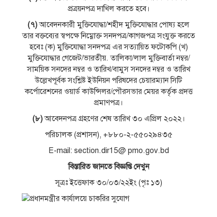
প্রত্রয়নপত্র দাখিল করতে হবে।
(৭)
আবেদনকারী মুক্তিযােদ্ধা/শহীদ মুক্তিযােদ্ধার পােষ্য হলে
তার বক্তব্যের স্বপক্ষে নিম্নোক্ত সনদপত্র/কাগজপত্র সংযুক্ত করতে
হবেঃ (ক) মুক্তিযােদ্ধা সনদপত্র এর সত্যায়িত ফটোকপি (খ)
মুক্তিযােদ্ধার গেজেট/ভারতীয়. তালিকা/লাল মুক্তিবার্তা নম্বর/
সাময়িক সনদের নম্বর ও তারিখ/বামুস সনদের নম্বর ও তারিখ
উল্লেখপূর্বক সংশ্লিষ্ট ইউনিয়ন পরিষদের চেয়ারম্যান সিটি
কর্পোরেশনের ওয়ার্ড কাউন্সিলর/পৌরসভার মেয়র কর্তৃক প্রদত্ত
প্রমাণপত্র।
(৮)
আবেদনপত্র গ্রহণের শেষ তারিখ ৩০ এপ্রিল ২০২২।
পরিচালক (প্রশাসন), +৮৮০-২-৫৫০২৯৪৩৫
E-mail: section.dir15@ pmo.gov.bd
বিস্তারিত জানতে বিজ্ঞপ্তি দেখুন
সূত্রঃ ইত্তেফাক ৩০/০৩/২২ইং (পৃঃ ১৩)