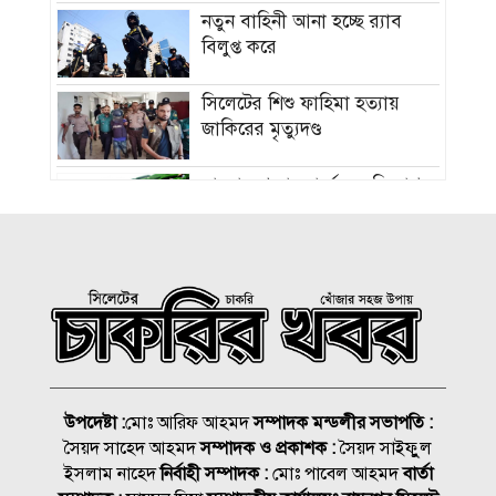
নতুন বাহিনী আনা হচ্ছে র‍্যাব
বিলুপ্ত করে
সিলেটের শিশু ফাহিমা হত্যায়
জাকিরের মৃত্যুদণ্ড
বাংলাদেশ চা বোর্ডে বড় নিয়োগ
রাষ্ট্রপতি নির্বাচন ২০ আগস্ট, ভোট
হবে সংসদে
১৮নং ওয়ার্ড বিএনপির উদ্যোগে
মতবিনিময় ও উন্মুক্ত আলোচনা
সভা
উপদেষ্টা :
মোঃ আরিফ আহমদ
সম্পাদক মন্ডলীর সভাপতি :
সৈয়দ সাহেদ আহমদ
সম্পাদক ও প্রকাশক :
সৈয়দ সাইফুুল
কিনব্রিজ আড়াল করে ‘আই লাভ
ইসলাম নাহেদ
নির্বাহী সম্পাদক :
মোঃ পাবেল আহমদ
বার্তা
সিলেট’ সাইনেজ কেন?